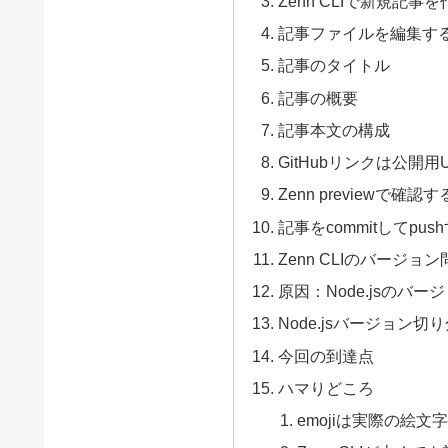
Zenn CLIで新規記事
記事ファイルを編集す
記事のタイトル
記事の概要
記事本文の構成
GitHubリンクは公開
Zenn previewで確認す
記事をcommitしてpus
Zenn CLIのバージョン
原因：Node.jsのバー
Node.jsバージョン切
今回の到達点
ハマりどころ
emojiは実際の絵文