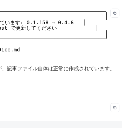
──────────────────────────────────╮
                                  │
す: 0.1.158 → 0.4.6   │
latest で更新してください            │
                                  │
──────────────────────────────────╯
01ce.md
ますが、記事ファイル自体は正常に作成されています。