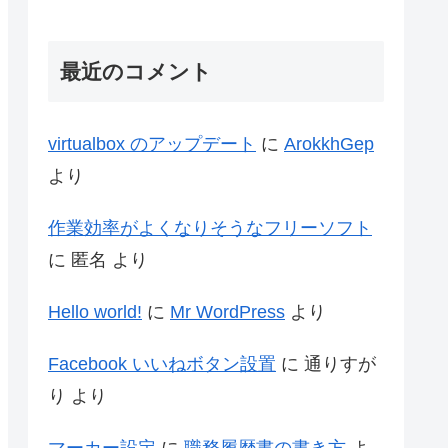
最近のコメント
virtualbox のアップデート
に
ArokkhGep
より
作業効率がよくなりそうなフリーソフト
に
匿名
より
Hello world!
に
Mr WordPress
より
Facebook いいねボタン設置
に
通りすが
り
より
マーカー設定
に
職務履歴書の書き方
よ