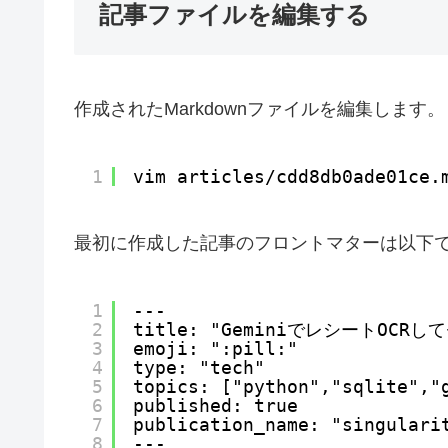
記事ファイルを編集する
作成されたMarkdownファイルを編集します。
1
vim articles
/cdd8db0ade01ce
.
最初に作成した記事のフロントマターは以下
1
---
2
title: "GeminiでレシートO
3
emoji: ":pill:"
4
type: "tech"
5
topics: ["python","sqlite","
6
published: true
7
publication_name: "singulari
8
---