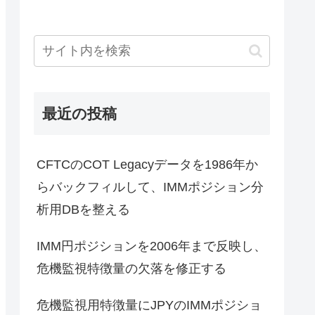
最近の投稿
CFTCのCOT Legacyデータを1986年か
らバックフィルして、IMMポジション分
析用DBを整える
IMM円ポジションを2006年まで反映し、
危機監視特徴量の欠落を修正する
危機監視用特徴量にJPYのIMMポジショ