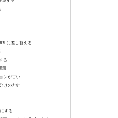
を作成する
る
用URLに差し替える
る
hする
問題
ジョンが古い
り分けの方針
字にする