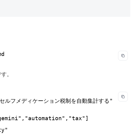
md
です。
CRしてセルフメディケーション税制を自動集計する"
gemini","automation","tax"]
ty"