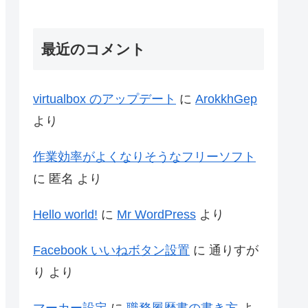
最近のコメント
virtualbox のアップデート
に
ArokkhGep
より
作業効率がよくなりそうなフリーソフト
に
匿名
より
Hello world!
に
Mr WordPress
より
Facebook いいねボタン設置
に
通りすが
り
より
マーカー設定
に
職務履歴書の書き方
よ