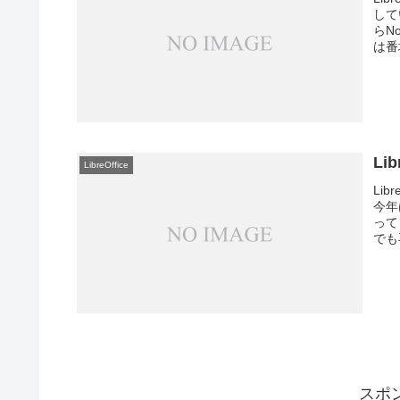
して
らN
は番
Li
LibreOffice
Li
今年
って
でも再
スポ