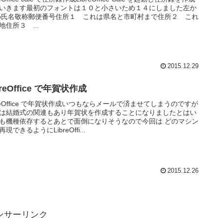
いきます最初のフォントは１０と小さいため１４にしました左か
o氏名敬称郵便番号住所１ これは県名と市町村まで住所２ これ
地住所３ ...
2015.12.29
breOffice で年賀状作成
breOffice で年賀状作成いつもならメールで済ませてしまうのですが
は結婚式の関連もあり年賀状を作成することになりましたとはい
も機種依存するとあとで面倒になりそうなので今回は どのマシン
現できるようにLibreOffi...
2015.12.26
ンサーリンク