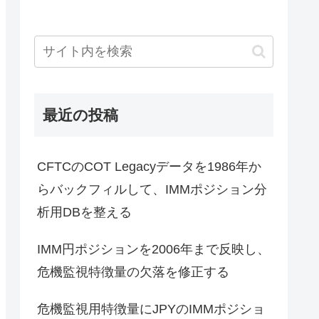
最近の投稿
CFTCのCOT Legacyデータを1986年か
らバックフィルして、IMMポジション分
析用DBを整える
IMM円ポジションを2006年まで反映し、
危機監視特徴量の欠落を修正する
危機監視用特徴量にJPYのIMMポジショ