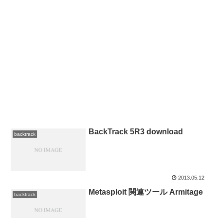
BackTrack 5R3 download
backtrack
2013.05.12
Metasploit 関連ツール Armitage
backtrack