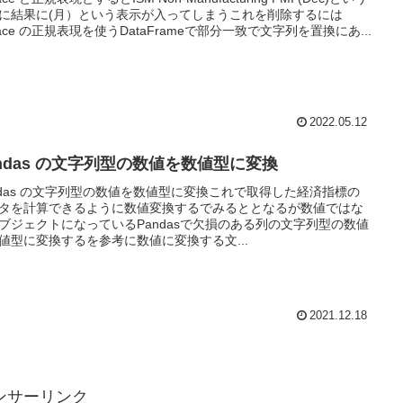
に結果に(月）という表示が入ってしまうこれを削除するには
place の正規表現を使うDataFrameで部分一致で文字列を置換にあ...
2022.05.12
andas の文字列型の数値を数値型に変換
ndas の文字列型の数値を数値型に変換これで取得した経済指標の
タを計算できるように数値変換するでみるととなるが数値ではな
ブジェクトになっているPandasで欠損のある列の文字列型の数値
値型に変換するを参考に数値に変換する文...
2021.12.18
ンサーリンク