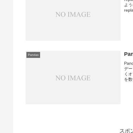
よう
re
P
Pandas
Pa
デー
くオ
を数
スポ