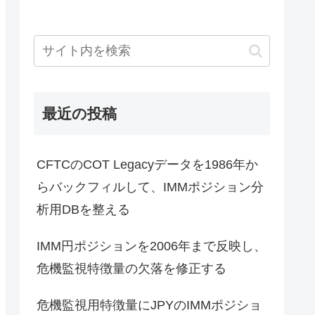
最近の投稿
CFTCのCOT Legacyデータを1986年か
らバックフィルして、IMMポジション分
析用DBを整える
IMM円ポジションを2006年まで反映し、
危機監視特徴量の欠落を修正する
危機監視用特徴量にJPYのIMMポジショ