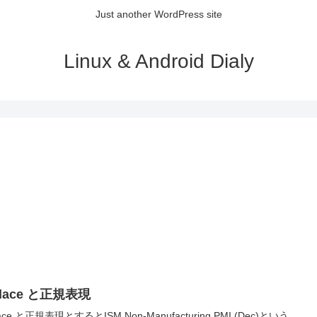
Just another WordPress site
Linux & Android Dialy
place と正規表現
lace と正規表現とするとISM Non-Manufacturing PMI (Dec)という