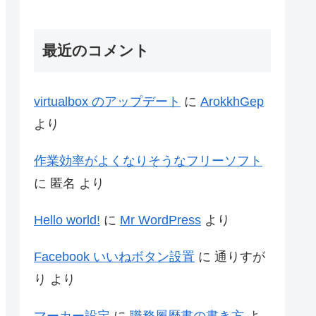
最近のコメント
virtualbox のアップデート
に
ArokkhGep
より
作業効率がよくなりそうなフリーソフト
に
匿名
より
Hello world!
に
Mr WordPress
より
Facebook いいねボタン設置
に
通りすが
り
より
マーカー設定
に
職務履歴書の書き方
よ