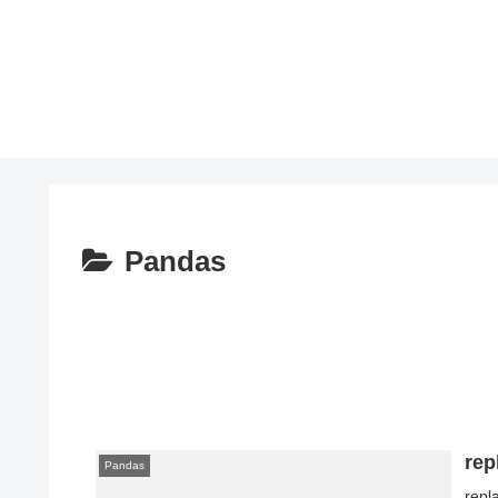
Pandas
re
Pandas
rep