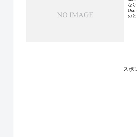
なり
Us
のと.
スポ