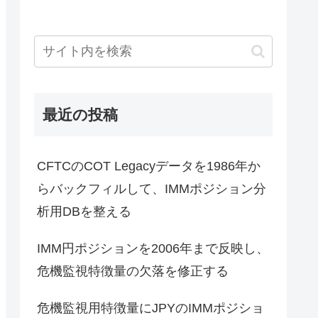
最近の投稿
CFTCのCOT Legacyデータを1986年か
らバックフィルして、IMMポジション分
析用DBを整える
IMM円ポジションを2006年まで反映し、
危機監視特徴量の欠落を修正する
危機監視用特徴量にJPYのIMMポジショ