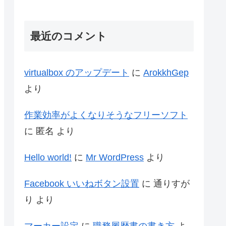
最近のコメント
virtualbox のアップデート
に
ArokkhGep
より
作業効率がよくなりそうなフリーソフト
に
匿名
より
Hello world!
に
Mr WordPress
より
Facebook いいねボタン設置
に
通りすが
り
より
マーカー設定
に
職務履歴書の書き方
よ