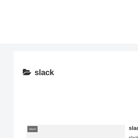
slack
sl
slack
sl