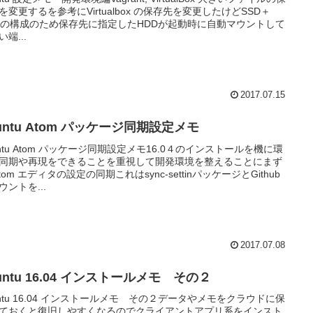
を変更するを参考にVirtualbox の保存先を変更したけどSSD＋
Dの構成のため保存先に指定したHDDが起動時に自動マウントして
端...
2017.07.15
untu Atom パッケージ同期設定メモ
untu Atom パッケージ同期設定メモ16.0４のインストールを機に環
同期や再現をできることを重視して開発環境を整えることにまず
Atom エディタの設定の同期これはsync-settinパッケージとGithub
ウントを...
2017.07.08
untu 16.04 インストールメモ その２
untu 16.04 インストールメモ その２データやメモをクラウドに保
ておくと復旧しやすくなるのでクライアントアプリ系をインスト