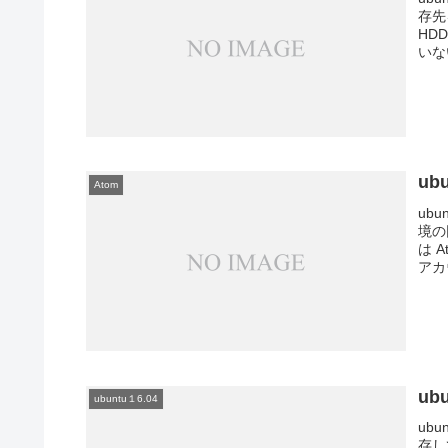
存先
HD
いない
ub
Atom
ub
境の
は 
アカ
ub
ubuntu１6.04
ub
存し