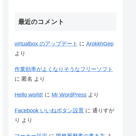
最近のコメント
virtualbox のアップデート
に
ArokkhGep
より
作業効率がよくなりそうなフリーソフト
に
匿名
より
Hello world!
に
Mr WordPress
より
Facebook いいねボタン設置
に
通りすが
り
より
マーカー設定
に
職務履歴書の書き方
よ