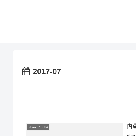
2017-07
内蔵
ubuntu１6.04
ubu