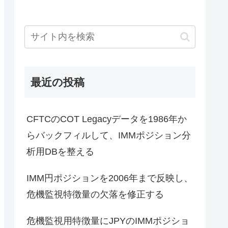
最近の投稿
CFTCのCOT Legacyデータを1986年か
らバックフィルして、IMMポジション分
析用DBを整える
IMM円ポジションを2006年まで反映し、
危機監視特徴量の欠落を修正する
危機監視用特徴量にJPYのIMMポジショ