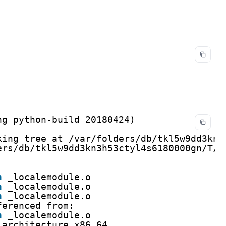
ng python-build 20180424)
king tree at 
/var/folders/db/tkl5w9dd3kn3
ers/db/tkl5w9dd3kn3h53ctyl4s6180000gn/T/p
n
_localemodule.o
n
_localemodule.o
n
_localemodule.o
ferenced from:
n
_localemodule.o
architecture x86_64