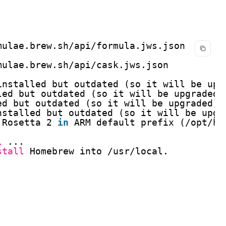
mulae
.brew.sh
/api/formula
.jws.json
mulae
.brew.sh
/api/cask
.jws.json
installed but outdated (so it will be upg
led but outdated (so it will be upgraded)
ed but outdated (so it will be upgraded).
nstalled but outdated (so it will be upgr
 Rosetta 2 
in
ARM default prefix (
/opt/ho
l
...
stall
Homebrew into 
/usr/local
.