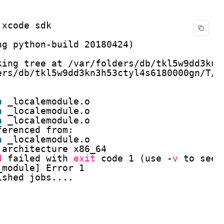
 xcode sdk
ng python-build 20180424)
king tree at 
/var/folders/db/tkl5w9dd3kn3
ers/db/tkl5w9dd3kn3h53ctyl4s6180000gn/T/p
n
_localemodule.o
n
_localemodule.o
n
_localemodule.o
ferenced from:
n
_localemodule.o
architecture x86_64
d
failed with 
exit
code 1 (use -
v
to see 
_module
] Error 1
ished jobs....