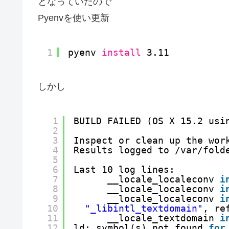
となっていたので
Pyenvを使い更新
1
pyenv 
install
3.11
しかし
1
BUILD FAILED (OS X 15.2 usi
2
3
Inspect or clean up the wor
4
Results logged to 
/var/fold
5
6
Last 10 log lines:
7
__locale_localeconv 
i
8
__locale_localeconv 
i
9
__locale_localeconv 
i
10
"_libintl_textdomain"
, re
11
__locale_textdomain 
i
12
ld: symbol(s) not found 
for