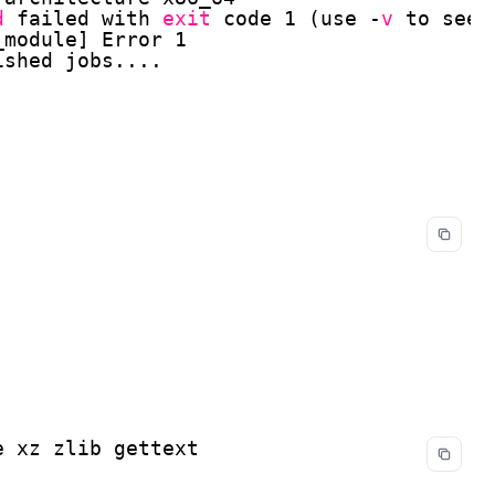
d
failed with 
exit
code 1 (use -
v
to see 
_module
] Error 1
ished jobs....
e xz zlib gettext