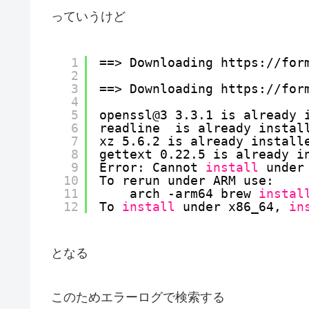
っていうけど
1
==> Downloading https:
//for
2
3
==> Downloading https:
//for
4
5
openssl@3 3.3.1 is already 
6
readline  is already instal
7
xz 5.6.2 is already install
8
gettext 0.22.5 is already i
9
Error: Cannot 
install
under
10
To rerun under ARM use:
11
arch -arm64 brew 
instal
12
To 
install
under x86_64, 
in
となる
このためエラーログで検索する