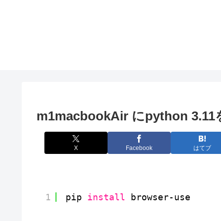
m1macbookAir にpython 
X
Facebook
はてブ
1
pip 
install
browser-use