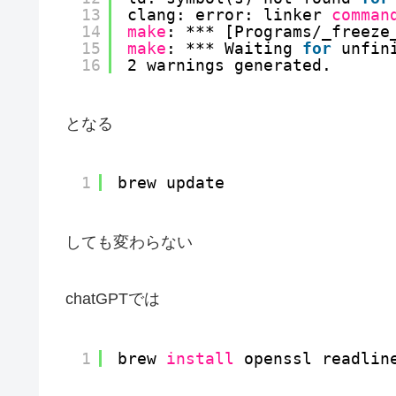
13
clang: error: linker 
comman
14
make
: *** [Programs
/_freeze
15
make
: *** Waiting 
for
unfin
16
2 warnings generated.
となる
1
brew update
しても変わらない
chatGPTでは
1
brew 
install
openssl readlin