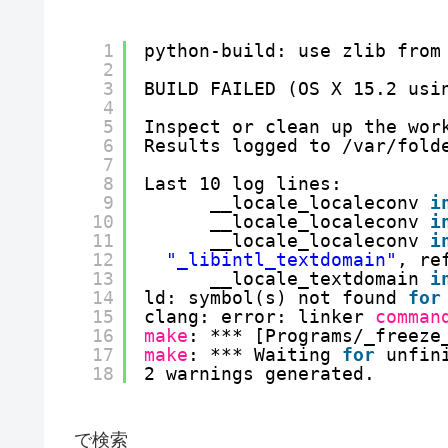
1
python-build: use zlib from
2
3
BUILD FAILED (OS X 15.2 usi
4
5
Inspect or clean up the wor
6
Results logged to 
/var/fold
7
8
Last 10 log lines:
9
__locale_localeconv 
i
10
__locale_localeconv 
i
11
__locale_localeconv 
i
12
"_libintl_textdomain"
, re
13
__locale_textdomain 
i
14
ld: symbol(s) not found 
for
15
clang: error: linker 
comman
16
make
: *** [Programs
/_freeze
17
make
: *** Waiting 
for
unfin
18
2 warnings generated.
で検索