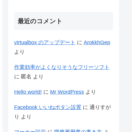
invocation)
最近のコメント
virtualbox のアップデート
に
ArokkhGep
より
作業効率がよくなりそうなフリーソフト
に
匿名
より
Hello world!
に
Mr WordPress
より
Facebook いいねボタン設置
に
通りすが
り
より
マーカー設定
に
職務履歴書の書き方
よ