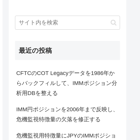
 version: 0.1.0 Requires-Python >=3.11; 0
r-use (from versions: none)
最近の投稿
CFTCのCOT Legacyデータを1986年か
らバックフィルして、IMMポジション分
析用DBを整える
IMM円ポジションを2006年まで反映し、
危機監視特徴量の欠落を修正する
危機監視用特徴量にJPYのIMMポジショ