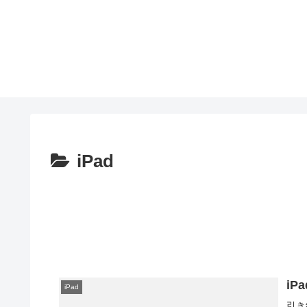
iPad
iP
iPad
引き