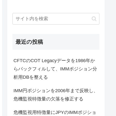
最近の投稿
CFTCのCOT Legacyデータを1986年か
らバックフィルして、IMMポジション分
析用DBを整える
IMM円ポジションを2006年まで反映し、
危機監視特徴量の欠落を修正する
危機監視用特徴量にJPYのIMMポジショ