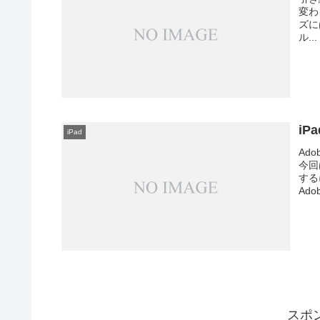
変わり
ズに
ル...
iP
iPad
Ad
今回
する
Adob
スポ