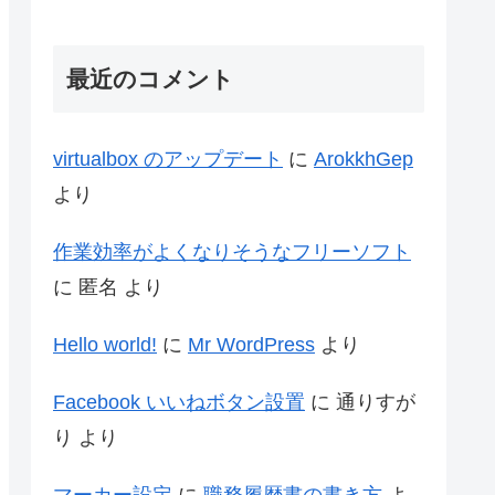
最近のコメント
virtualbox のアップデート
に
ArokkhGep
より
作業効率がよくなりそうなフリーソフト
に
匿名
より
Hello world!
に
Mr WordPress
より
Facebook いいねボタン設置
に
通りすが
り
より
マーカー設定
に
職務履歴書の書き方
よ