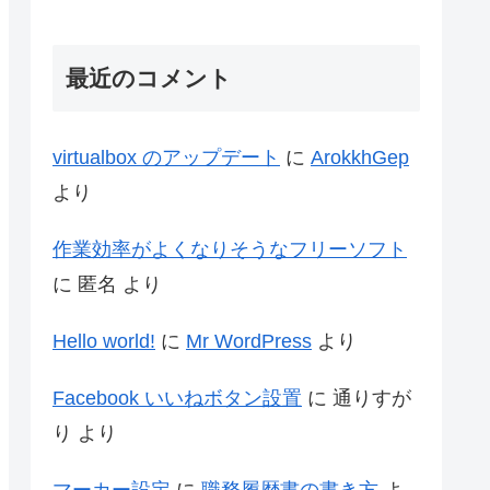
最近のコメント
virtualbox のアップデート
に
ArokkhGep
より
作業効率がよくなりそうなフリーソフト
に
匿名
より
Hello world!
に
Mr WordPress
より
Facebook いいねボタン設置
に
通りすが
り
より
マーカー設定
に
職務履歴書の書き方
よ