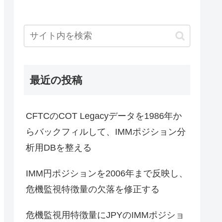
最近の投稿
CFTCのCOT Legacyデータを1986年か
らバックフィルして、IMMポジション分
析用DBを整える
IMM円ポジションを2006年まで反映し、
危機監視特徴量の欠落を修正する
危機監視用特徴量にJPYのIMMポジショ