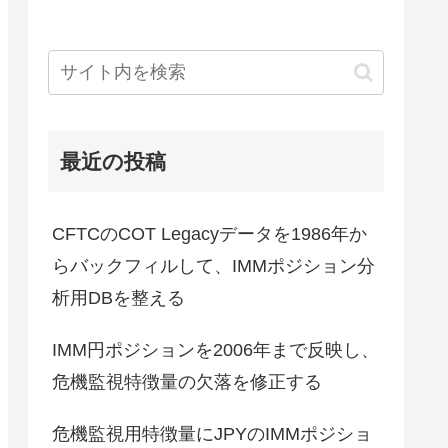
最近の投稿
CFTCのCOT Legacyデータを1986年か
らバックフィルして、IMMポジション分
析用DBを整える
IMM円ポジションを2006年まで反映し、
危機監視特徴量の欠落を修正する
危機監視用特徴量にJPYのIMMポジショ