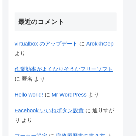
最近のコメント
virtualbox のアップデート
に
ArokkhGep
より
作業効率がよくなりそうなフリーソフト
に
匿名
より
Hello world!
に
Mr WordPress
より
Facebook いいねボタン設置
に
通りすが
り
より
マーカー設定
に
職務履歴書の書き方
よ