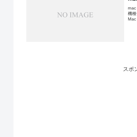
mac
機種一
Mac
スポ