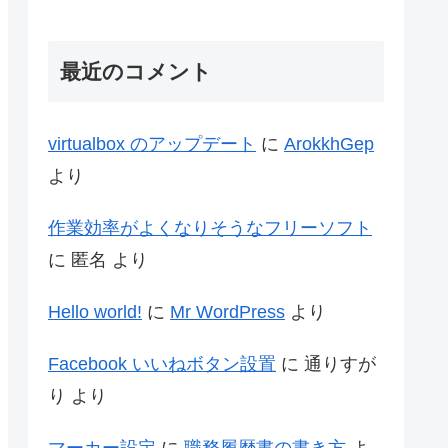
最近のコメント
virtualbox のアップデート
に
ArokkhGep
より
作業効率がよくなりそうなフリーソフト
に
匿名
より
Hello world!
に
Mr WordPress
より
Facebook いいねボタン設置
に
通りすが
り
より
マーカー設定
に
職務履歴書の書き方
よ