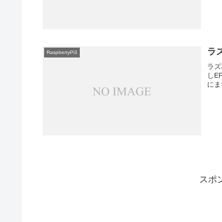
ラズ
RaspberryPi3
ラズパ
しE
にまず
スポ