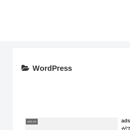
WordPress
a
ads.txt
が