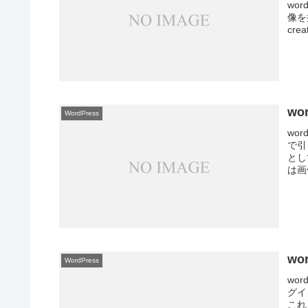
wo
像を
crea
wo
WordPress
wo
で引
とし
は画
wo
WordPress
wo
グイ
これ