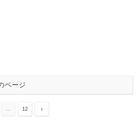
のページ
次
…
12
へ