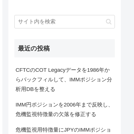
最近の投稿
CFTCのCOT Legacyデータを1986年か
らバックフィルして、IMMポジション分
析用DBを整える
IMM円ポジションを2006年まで反映し、
危機監視特徴量の欠落を修正する
危機監視用特徴量にJPYのIMMポジショ