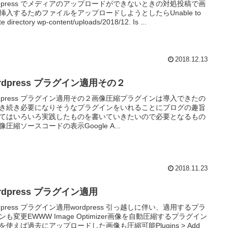
rdpress でメディアのアップロードができないときの対処投稿で画
挿入するためファイルをアップロードしようとしたらUnable to
te directory wp-content/uploads/2018/12. Is ...
2018.12.13
rdpress プラグイン適用その２
rdpress プラグイン適用その２画像圧縮プラグインは導入できたの
き続き必要になりそうなプラグインをいれることにブログの趣旨
てはいろいろ実践したものを書いていきたいので必要となるもの
像圧縮ソースコードの表示Google A...
2018.11.23
rdpress プラグイン適用
rdpress プラグイン適用wordpress 引っ越しに伴い、適用するプラ
ンも変更EWWW Image Optimizer画像を自動圧縮するプラグイン
を使えば過去にアップロードした画像も圧縮可能Plugins > Add