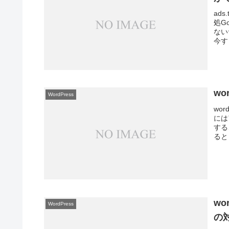
ad
処Go
ない
今す
wo
WordPress
wo
には
する
ると
w
WordPress
の