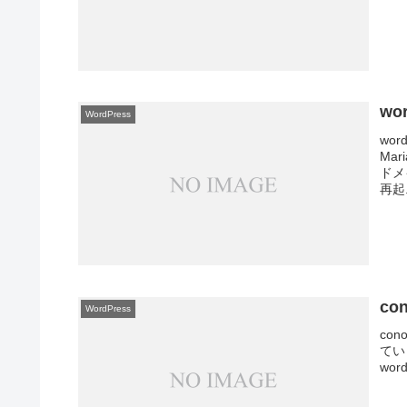
wo
WordPress
wo
Ma
ドメ
再起.
co
WordPress
con
てい
wo