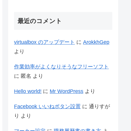
最近のコメント
virtualbox のアップデート
に
ArokkhGep
より
作業効率がよくなりそうなフリーソフト
に
匿名
より
Hello world!
に
Mr WordPress
より
Facebook いいねボタン設置
に
通りすが
り
より
マーカー設定
に
職務履歴書の書き方
よ