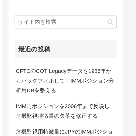
最近の投稿
CFTCのCOT Legacyデータを1986年か
らバックフィルして、IMMポジション分
析用DBを整える
IMM円ポジションを2006年まで反映し、
危機監視特徴量の欠落を修正する
危機監視用特徴量にJPYのIMMポジショ