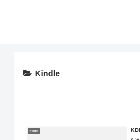
Kindle
KD
Kindle
KDP