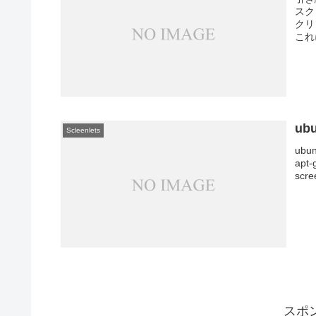
スク
クリ
これ
ub
Scleenlets
ubu
apt
scr
スポ