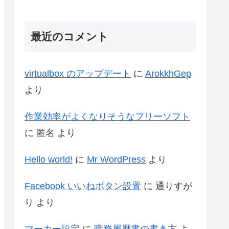
最近のコメント
virtualbox のアップデート
に
ArokkhGep
より
作業効率がよくなりそうなフリーソフト
に
匿名
より
Hello world!
に
Mr WordPress
より
Facebook いいねボタン設置
に
通りすが
り
より
マーカー設定
に
職務履歴書の書き方
よ