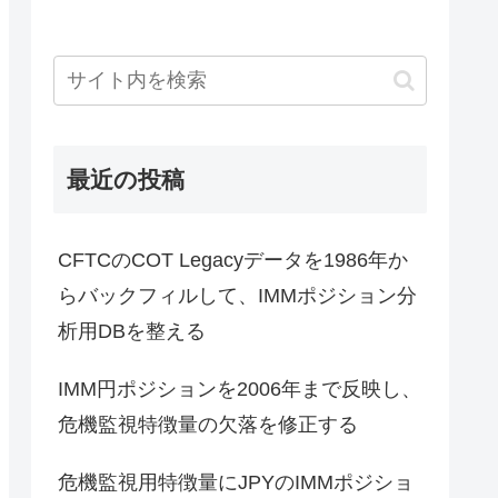
最近の投稿
CFTCのCOT Legacyデータを1986年か
らバックフィルして、IMMポジション分
析用DBを整える
IMM円ポジションを2006年まで反映し、
危機監視特徴量の欠落を修正する
危機監視用特徴量にJPYのIMMポジショ