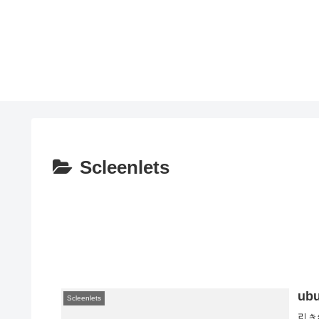
Scleenlets
ub
Scleenlets
引き