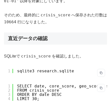
01-01"
以降を対象にしています。
crisis_score
そのため、最終的に
へ保存された行数は
10664
行になりました。
直近データの確認
crisis_score
SQLiteで
を確認しました。
1
sqlite3 research.sqlite
1
SELECT date, core_score, geo_score, s
2
FROM crisis_score
3
ORDER BY date DESC
4
LIMIT 30;