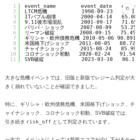
1
event_name        event_date   old_s
2
LTCM危機           1998-09-23   51.152
3
ITバブル崩壊        2000-04-14   65.0885
4
9.11後市場混乱      2001-09-17   71.6525
5
パリバ・ショック     2007-08-09   53.25217
6
リーマン破綻        2008-09-15   75.4548
7
ギリシャ・欧州債務危機 2010-05-06 90.891432 
8
米国格下げショック   2011-08-05   88.728786
9
チャイナショック     2015-08-24   85.99137
10
コロナショック初動   2020-02-24   91.542825
11
SVB破綻            2023-03-10   86.176
大きな危機イベントでは、旧版と新版でレジーム判定が大
きく崩れていないことが確認できました。
特に、ギリシャ・欧州債務危機、米国格下げショック、チ
ャイナショック、コロナショック初動、SVB破綻では、
risk_off
引き続き
として判定されています。
一方で、イベントによっては新版スコアが少し下がるケー