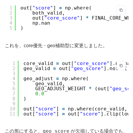
1
out[
"score"
] 
=
np.where(
2
both_valid,
3
out[
"core_score"
] 
*
FINAL_CORE_WE
4
np.nan
5
)
これを、core優先・geo補助型に変更しました。
1
core_valid 
=
out[
"core_score"
].notna
2
geo_valid 
=
out[
"geo_score"
].notna()
3
4
geo_adjust 
=
np.where(
5
geo_valid,
6
GEO_ADJUST_WEIGHT 
*
(out[
"geo_sc
7
0.0
8
)
9
10
out[
"score"
] 
=
np.where(core_valid, 
11
out[
"score"
] 
=
out[
"score"
].clip(low
geo_score
この形にすると、
が欠損している場合でも、