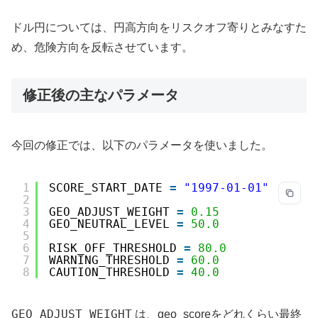
ドル円については、円高方向をリスクオフ寄りとみなすた
め、危険方向を反転させています。
修正後の主なパラメータ
今回の修正では、以下のパラメータを使いました。
1
SCORE_START_DATE 
=
"1997-01-01"
2
3
GEO_ADJUST_WEIGHT 
=
0.15
4
GEO_NEUTRAL_LEVEL 
=
50.0
5
6
RISK_OFF_THRESHOLD 
=
80.0
7
WARNING_THRESHOLD 
=
60.0
8
CAUTION_THRESHOLD 
=
40.0
GEO_ADJUST_WEIGHT
は、geo_scoreをどれくらい最終