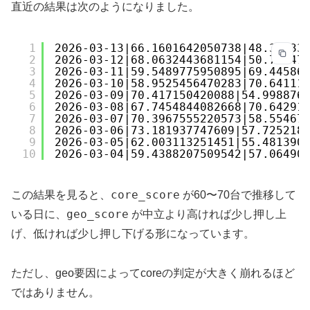
直近の結果は次のようになりました。
1
2026-03-13|66.1601642050738|48.35433
2
2026-03-12|68.0632443681154|50.73947
3
2026-03-11|59.5489775950895|69.44586
4
2026-03-10|58.9525456470283|70.64111
5
2026-03-09|70.417150420088|54.998876
6
2026-03-08|67.7454844082668|70.64291
7
2026-03-07|70.3967555220573|58.55467
8
2026-03-06|73.181937747609|57.725218
9
2026-03-05|62.003113251451|55.481390
10
2026-03-04|59.4388207509542|57.06490
core_score
この結果を見ると、
が60〜70台で推移して
geo_score
いる日に、
が中立より高ければ少し押し上
げ、低ければ少し押し下げる形になっています。
ただし、geo要因によってcoreの判定が大きく崩れるほど
ではありません。