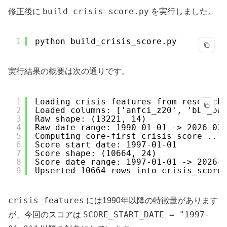
build_crisis_score.py
修正後に
を実行しました。
1
python build_crisis_score.py
実行結果の概要は次の通りです。
1
Loading crisis features from research
2
Loaded columns: ['anfci_z20', 'bbb_oa
3
Raw shape: (13221, 14)
4
Raw date range: 1990-01-01 -> 2026-03
5
Computing core-first crisis score ...
6
Score start date: 1997-01-01
7
Score shape: (10664, 24)
8
Score date range: 1997-01-01 -> 2026-
9
Upserted 10664 rows into crisis_score
crisis_features
には1990年以降の特徴量があります
SCORE_START_DATE = "1997-
が、今回のスコアは