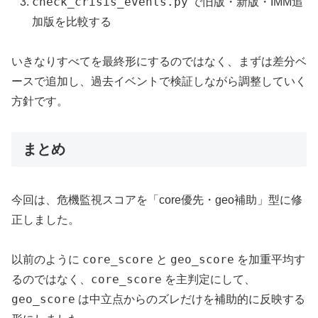
check_crisis_events.py
で旧版・新版・IMM追
加版を比較する
いきなりすべてを最終形にするのではなく、まずは差分ベ
ースで追加し、過去イベントで検証しながら調整していく
方針です。
まとめ
今回は、危機監視スコアを「core優先・geo補助」型に修
正しました。
core_score
geo_score
以前のように
と
を加重平均す
core_score
るのではなく、
を主判定にして、
geo_score
は中立点からのズレだけを補助的に反映する