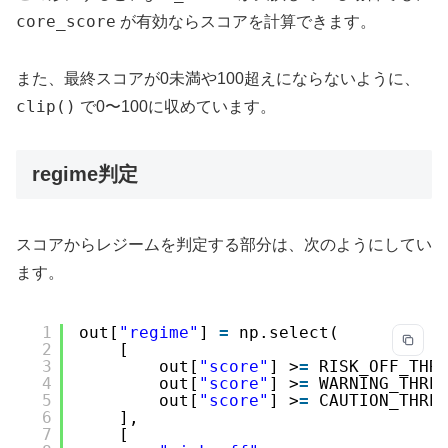
core_score
が有効ならスコアを計算できます。
また、最終スコアが0未満や100超えにならないように、
clip()
で0〜100に収めています。
regime判定
スコアからレジームを判定する部分は、次のようにしてい
ます。
1
out[
"regime"
] 
=
np.select(
2
[
3
out[
"score"
] >
=
RISK_OFF_THR
4
out[
"score"
] >
=
WARNING_THRE
5
out[
"score"
] >
=
CAUTION_THRE
6
],
7
[