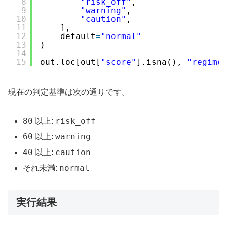
8
"risk_off"
,
9
"warning"
,
10
"caution"
,
11
],
12
default
=
"normal"
13
)
14
15
out.loc[out[
"score"
].isna(), 
"regime
現在の判定基準は次の通りです。
80
risk_off
以上:
60
warning
以上:
40
caution
以上:
normal
それ未満:
実行結果