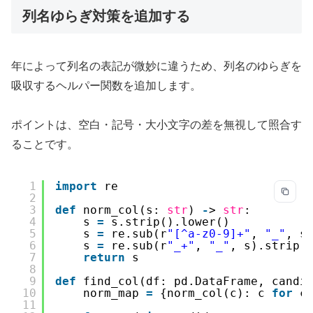
列名ゆらぎ対策を追加する
年によって列名の表記が微妙に違うため、列名のゆらぎを
吸収するヘルパー関数を追加します。
ポイントは、空白・記号・大小文字の差を無視して照合す
ることです。
1
import
re
2
3
def
norm_col(s: 
str
) 
-
> 
str
:
4
s 
=
s.strip().lower()
5
s 
=
re.sub(r
"[^a-z0-9]+"
, 
"_"
, s
6
s 
=
re.sub(r
"_+"
, 
"_"
, s).strip(
7
return
s
8
9
def
find_col(df: pd.DataFrame, candi
10
norm_map 
=
{norm_col(c): c 
for
c
11