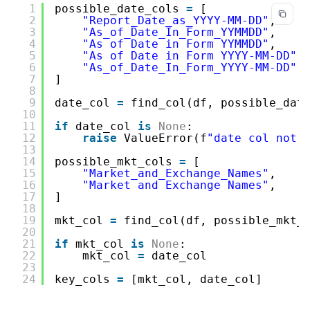
1
possible_date_cols 
=
[
2
"Report_Date_as_YYYY-MM-DD"
,
3
"As_of_Date_In_Form_YYMMDD"
,
4
"As of Date in Form YYMMDD"
,
5
"As of Date in Form YYYY-MM-DD"
,
6
"As_of_Date_In_Form_YYYY-MM-DD"
,
7
]
8
9
date_col 
=
find_col(df, possible_dat
10
11
if
date_col 
is
None
:
12
raise
ValueError(f
"date col not 
13
14
possible_mkt_cols 
=
[
15
"Market_and_Exchange_Names"
,
16
"Market and Exchange Names"
,
17
]
18
19
mkt_col 
=
find_col(df, possible_mkt_
20
21
if
mkt_col 
is
None
:
22
mkt_col 
=
date_col
23
24
key_cols 
=
[mkt_col, date_col]