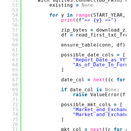
51
with sqlite3.connect(DB_PATH) a
52
existing 
=
None
53
54
for
y 
in
range
(START_YEAR, 
55
print
(f
"== {y} =="
)
56
57
zip_bytes 
=
download_zi
58
df 
=
read_first_txt_fro
59
60
ensure_table(conn, df)
61
62
possible_date_cols 
=
[
63
"Report_Date_as_YYY
64
"As_of_Date_In_Form
65
]
66
67
date_col 
=
next
((c 
for
68
69
if
date_col 
is
None
:
70
raise
ValueError(f
"
71
72
possible_mkt_cols 
=
[
73
"Market_and_Exchang
74
"Market and Exchang
75
]
76
77
mkt_col 
=
next
((c 
for
c