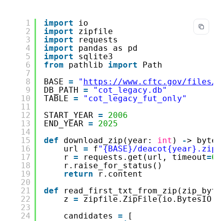
1
import
io
2
import
zipfile
3
import
requests
4
import
pandas as pd
5
import
sqlite3
6
from
pathlib 
import
Path
7
8
BASE 
=
"
https://www.cftc.gov/files/
9
DB_PATH 
=
"cot_legacy.db"
10
TABLE 
=
"cot_legacy_fut_only"
11
12
START_YEAR 
=
2006
13
END_YEAR 
=
2025
14
15
def
download_zip(year: 
int
) 
-
> byte
16
url 
=
f
"{BASE}/deacot{year}.zip
17
r 
=
requests.get(url, timeout
=
6
18
r.raise_for_status()
19
return
r.content
20
21
def
read_first_txt_from_zip(zip_byt
22
z 
=
zipfile.ZipFile(io.BytesIO(
23
24
candidates 
=
[