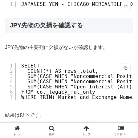
1
JAPANESE YEN - CHICAGO MERCANTILE EXC
JPY先物の欠損を確認する
JPY先物の主要列に欠損がないか確認します。
1
SELECT
2
COUNT(*) AS rows_total,
3
SUM(CASE WHEN "Noncommercial Positi
4
SUM(CASE WHEN "Noncommercial Positi
5
SUM(CASE WHEN "Open Interest (All)"
6
FROM cot_legacy_fut_only
7
WHERE TRIM("Market and Exchange Names
結果は以下です。
1
1618|0|0|0
ホーム
検索
トップ
サイドバー