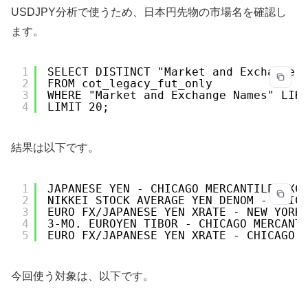
USDJPY分析で使うため、日本円先物の市場名を確認し
ます。
1
SELECT DISTINCT "Market and Exchange 
2
FROM cot_legacy_fut_only
3
WHERE "Market and Exchange Names" LIK
4
LIMIT 20;
結果は以下です。
1
JAPANESE YEN - CHICAGO MERCANTILE EXC
2
NIKKEI STOCK AVERAGE YEN DENOM - CHIC
3
EURO FX/JAPANESE YEN XRATE - NEW YORK
4
3-MO. EUROYEN TIBOR - CHICAGO MERCANT
5
EURO FX/JAPANESE YEN XRATE - CHICAGO 
今回使う対象は、以下です。