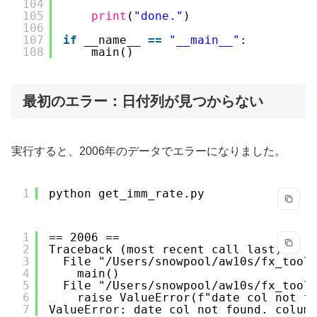
104
105
print
(
"done."
)
106
107
if
__name__ 
=
=
"__main__"
:
108
main()
最初のエラー：日付列が見つからない
実行すると、2006年のデータでエラーになりました。
1
python get_imm_rate.py
1
== 2006 ==
2
Traceback (most recent call last):
3
File "/Users/snowpool/aw10s/fx_tool
4
main()
5
File "/Users/snowpool/aw10s/fx_tool
6
raise ValueError(f"date col not f
7
ValueError: date col not found. colum