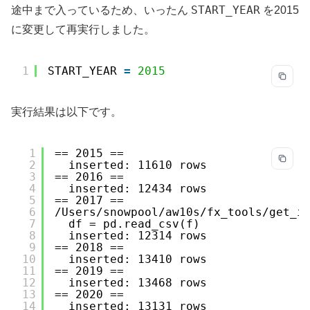
START_YEAR
途中まで入っているため、いったん
を2015
に変更して再実行しました。
1
START_YEAR 
=
2015
実行結果は以下です。
1
== 2015 ==
2
inserted: 11610 rows
3
== 2016 ==
4
inserted: 12434 rows
5
== 2017 ==
6
/Users/snowpool/aw10s/fx_tools/get_i
7
df = pd.read_csv(f)
8
inserted: 12314 rows
9
== 2018 ==
10
inserted: 13410 rows
11
== 2019 ==
12
inserted: 13468 rows
13
== 2020 ==
14
inserted: 13131 rows