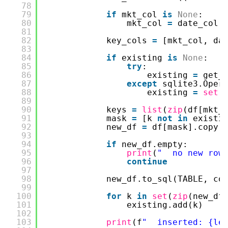
78
79
if
mkt_col 
is
None
:
80
mkt_col 
=
date_col
81
82
key_cols 
=
[mkt_col, da
83
84
if
existing 
is
None
:
85
try
:
86
existing 
=
get_
87
except
sqlite3.Oper
88
existing 
=
set
(
89
90
keys 
=
list
(
zip
(df[mkt_
91
mask 
=
[k 
not
in
existi
92
new_df 
=
df[mask].copy(
93
94
if
new_df.empty:
95
print
(
"  no new row
96
continue
97
98
new_df.to_sql(TABLE, co
99
100
for
k 
in
set
(
zip
(new_df
101
existing.add(k)
102
103
print
(f
"  inserted: {le