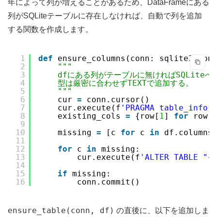
年によって列が増えることがあるため、DataFrameにある
列がSQLiteテーブルに存在しなければ、自動で列を追加
する関数を作成します。
1
def
ensure_columns(conn: sqlite3.Con
2
"""
3
dfにある列がテーブルに無ければSQLiteへAD
4
型は厳密に合わせずTEXTで追加する。
5
"""
6
cur 
=
conn.cursor()
7
cur.execute(f
'PRAGMA table_info(
8
existing_cols 
=
{row[
1
] 
for
row 
9
10
missing 
=
[c 
for
c 
in
df.columns
11
12
for
c 
in
missing:
13
cur.execute(f
'ALTER TABLE "{
14
15
if
missing:
16
conn.commit()
ensure_table(conn, df)
の直後に、以下を追加しま