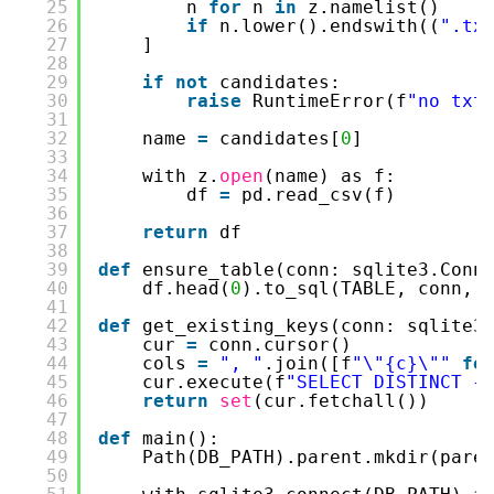
25
n 
for
n 
in
z.namelist()
26
if
n.lower().endswith((
".tx
27
]
28
29
if
not
candidates:
30
raise
RuntimeError(f
"no txt
31
32
name 
=
candidates[
0
]
33
34
with z.
open
(name) as f:
35
df 
=
pd.read_csv(f)
36
37
return
df
38
39
def
ensure_table(conn: sqlite3.Conn
40
df.head(
0
).to_sql(TABLE, conn, 
41
42
def
get_existing_keys(conn: sqlite3
43
cur 
=
conn.cursor()
44
cols 
=
", "
.join([f
"\"{c}\""
fo
45
cur.execute(f
"SELECT DISTINCT {
46
return
set
(cur.fetchall())
47
48
def
main():
49
Path(DB_PATH).parent.mkdir(pare
50