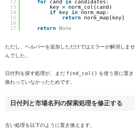
12
for
cand 
in
candidates:
13
key 
=
norm_col(cand)
14
if
key 
in
norm_map:
15
return
norm_map[key]
16
17
return
None
ただし、ヘルパーを追加しただけではエラーが解消しませ
んでした。
find_col()
日付列を探す処理が、まだ
を使う形に置き
換わっていなかったためです。
日付列と市場名列の探索処理を修正する
古い処理を以下のように置き換えます。