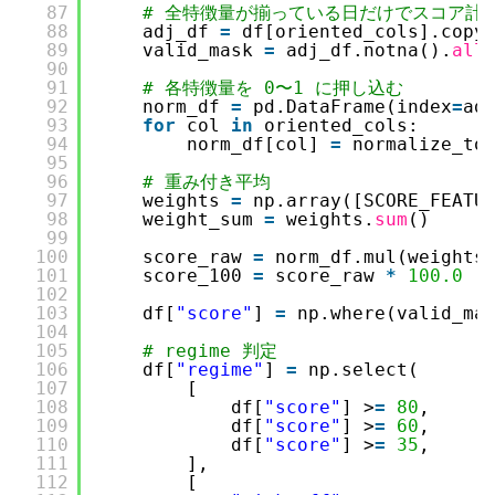
87
# 全特徴量が揃っている日だけでスコア計
88
adj_df 
=
df[oriented_cols].copy
89
valid_mask 
=
adj_df.notna().
all
90
91
# 各特徴量を 0〜1 に押し込む
92
norm_df 
=
pd.DataFrame(index
=
ad
93
for
col 
in
oriented_cols:
94
norm_df[col] 
=
normalize_to
95
96
# 重み付き平均
97
weights 
=
np.array([SCORE_FEATU
98
weight_sum 
=
weights.
sum
()
99
100
score_raw 
=
norm_df.mul(weights
101
score_100 
=
score_raw 
*
100.0
102
103
df[
"score"
] 
=
np.where(valid_ma
104
105
# regime 判定
106
df[
"regime"
] 
=
np.select(
107
[
108
df[
"score"
] >
=
80
,
109
df[
"score"
] >
=
60
,
110
df[
"score"
] >
=
35
,
111
],
112
[