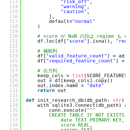
113
"risk_off"
,
114
"warning"
,
115
"caution"
,
116
],
117
default
=
"normal"
118
)
119
120
# score が NaN の日は regime も n
121
df.loc[df[
"score"
].isna(), 
"reg
122
123
# 補助列
124
df[
"valid_feature_count"
] 
=
adj
125
df[
"required_feature_count"
] 
=
126
127
# 出力列
128
keep_cols 
=
list
(SCORE_FEATURES
129
out 
=
df[keep_cols].copy()
130
out.index.name 
=
"date"
131
return
out
132
133
def
init_research_db(db_path: 
str
) 
134
with sqlite3.connect(db_path) a
135
conn.execute(
"""
136
CREATE TABLE IF NOT EXISTS 
137
date TEXT PRIMARY KEY,
138
score REAL,
139
regime TEXT,