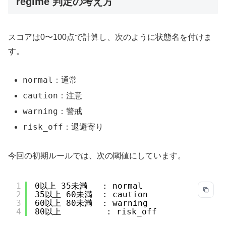
regime 判定の考え方
スコアは0〜100点で計算し、次のように状態名を付けま
す。
normal
：通常
caution
：注意
warning
：警戒
risk_off
：退避寄り
今回の初期ルールでは、次の閾値にしています。
1
0以上 35未満   : normal
2
35以上 60未満  : caution
3
60以上 80未満  : warning
4
80以上         : risk_off