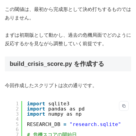
この閾値は、最初から完成形として決め打ちするものでは
ありません。
まずは初期版として動かし、過去の危機局面でどのように
反応するかを見ながら調整していく前提です。
build_crisis_score.py を作成する
今回作成したスクリプトは次の通りです。
1
import
sqlite3
2
import
pandas as pd
3
import
numpy as np
4
5
RESEARCH_DB 
=
"research.sqlite"
6
7
# 危機スコアの開始日