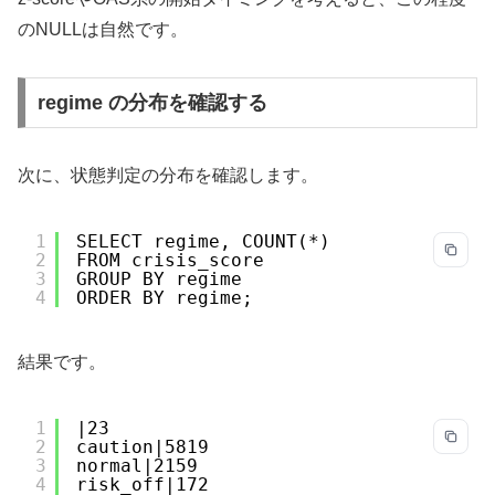
のNULLは自然です。
regime の分布を確認する
次に、状態判定の分布を確認します。
1
SELECT regime, COUNT(*)
2
FROM crisis_score
3
GROUP BY regime
4
ORDER BY regime;
結果です。
1
|23
2
caution|5819
3
normal|2159
4
risk_off|172