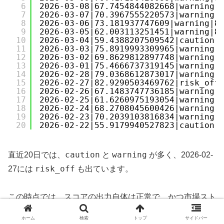
6
2026-03-08|67.7454844082668|warning|
7
2026-03-07|70.3967555220573|warning|
8
2026-03-06|73.181937747609|warning|8
9
2026-03-05|62.003113251451|warning|8
10
2026-03-04|59.4388207509542|caution|
11
2026-03-03|75.8919993309965|warning|
12
2026-03-02|69.8629812897748|warning|
13
2026-03-01|75.4666737319145|warning|
14
2026-02-28|79.0368612873017|warning|
15
2026-02-27|82.9290503469762|risk_off
16
2026-02-26|67.1483747736185|warning|
17
2026-02-25|61.6260975193054|warning|
18
2026-02-24|68.2708045600426|warning|
19
2026-02-23|70.2039103816834|warning|
20
2026-02-22|55.9179940527823|caution|
caution
warning
直近20日では、
と
が多く、2026-02-
risk_off
27には
も出ています。
この時点では、スコアの出力自体は正常で、かつ市場スト
レスが高めに出ていることが分かります。
ホーム
検索
トップ
サイドバー