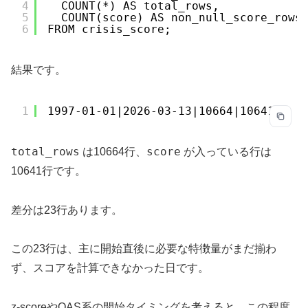
4
COUNT(*) AS total_rows,
5
COUNT(score) AS non_null_score_rows
6
FROM crisis_score;
結果です。
1
1997-01-01|2026-03-13|10664|10641
total_rows
score
は10664行、
が入っている行は
10641行です。
差分は23行あります。
この23行は、主に開始直後に必要な特徴量がまだ揃わ
ず、スコアを計算できなかった日です。
z-scoreやOAS系の開始タイミングを考えると、この程度