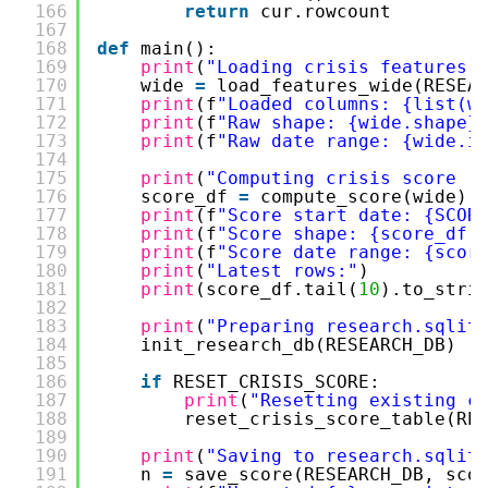
166
return
cur.rowcount
167
168
def
main():
169
print
(
"Loading crisis features 
170
wide 
=
load_features_wide(RESEA
171
print
(f
"Loaded columns: {list(w
172
print
(f
"Raw shape: {wide.shape}
173
print
(f
"Raw date range: {wide.i
174
175
print
(
"Computing crisis score .
176
score_df 
=
compute_score(wide)
177
print
(f
"Score start date: {SCOR
178
print
(f
"Score shape: {score_df.
179
print
(f
"Score date range: {scor
180
print
(
"Latest rows:"
)
181
print
(score_df.tail(
10
).to_stri
182
183
print
(
"Preparing research.sqlit
184
init_research_db(RESEARCH_DB)
185
186
if
RESET_CRISIS_SCORE:
187
print
(
"Resetting existing c
188
reset_crisis_score_table(RE
189
190
print
(
"Saving to research.sqlit
191
n 
=
save_score(RESEARCH_DB, sco