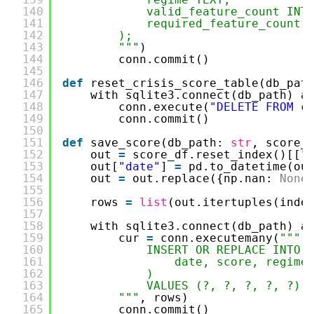
140
valid_feature_count INT
141
required_feature_count 
142
);
143
"""
)
144
conn.commit()
145
146
def
reset_crisis_score_table(db_pat
147
with sqlite3.connect(db_path) a
148
conn.execute(
"DELETE FROM c
149
conn.commit()
150
151
def
save_score(db_path: 
str
, score_
152
out 
=
score_df.reset_index()[[
"
153
out[
"date"
] 
=
pd.to_datetime(ou
154
out 
=
out.replace({np.nan: 
None
155
156
rows 
=
list
(out.itertuples(inde
157
158
with sqlite3.connect(db_path) a
159
cur 
=
conn.executemany(
"""
160
INSERT OR REPLACE INTO 
161
date, score, regime
162
)
163
VALUES (?, ?, ?, ?, ?)
164
"""
, rows)
165
conn.commit()