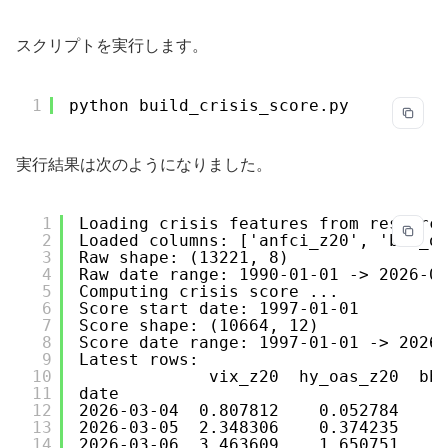
スクリプトを実行します。
1
python build_crisis_score.py
実行結果は次のようになりました。
1
Loading crisis features from researc
2
Loaded columns: ['anfci_z20', 'bbb_o
3
Raw shape: (13221, 8)
4
Raw date range: 1990-01-01 -> 2026-0
5
Computing crisis score ...
6
Score start date: 1997-01-01
7
Score shape: (10664, 12)
8
Score date range: 1997-01-01 -> 2026
9
Latest rows:
10
vix_z20  hy_oas_z20  bb
11
date
12
2026-03-04  0.807812    0.052784    
13
2026-03-05  2.348306    0.374235    
14
2026-03-06  3.463609    1.650751    