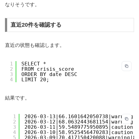
なりそうです。
直近20件を確認する
直近の状態も確認します。
1
SELECT *
2
FROM crisis_score
3
ORDER BY date DESC
4
LIMIT 20;
結果です。
1
2026-03-13|66.1601642050738|warning|
2
2026-03-12|68.0632443681154|warning|
3
2026-03-11|59.5489775950895|caution|
4
2026-03-10|58.9525456470283|caution|
5
2026-03-09|70.417150420088|warning|8