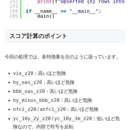
192
print
(f
"Upserted {n} rows into 
193
194
if
__name__ 
=
=
"__main__"
:
195
main()
スコア計算のポイント
今回の処理では、各特徴量を次のように扱っています。
vix_z20
：高いほど危険
hy_oas_z20
：高いほど危険
bbb_oas_z20
：高いほど危険
hy_minus_bbb_z20
：高いほど危険
nfci_z20
anfci_z20
/
：高いほど危険
yc_10y_2y_z20
yc_10y_3m_z20
/
：低いほど危
険なので、内部で符号を反転