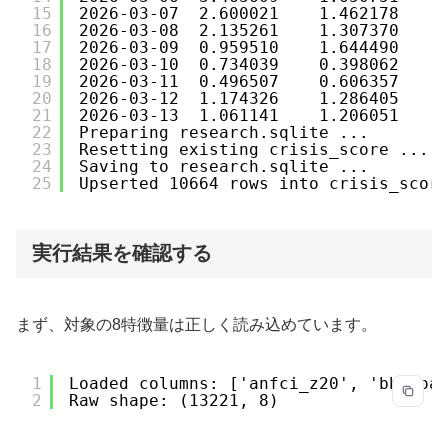
15
2026-03-07  2.600021    1.462178    
16
2026-03-08  2.135261    1.307370    
17
2026-03-09  0.959510    1.644490    
18
2026-03-10  0.734039    0.398062    
19
2026-03-11  0.496507    0.606357    
20
2026-03-12  1.174326    1.286405    
21
2026-03-13  1.061141    1.206051    
22
Preparing research.sqlite ...
23
Resetting existing crisis_score ...
24
Saving to research.sqlite ...
25
Upserted 10664 rows into crisis_scor
実行結果を確認する
まず、対象の8特徴量は正しく読み込めています。
1
Loaded columns: ['anfci_z20', 'bbb_oa
2
Raw shape: (13221, 8)