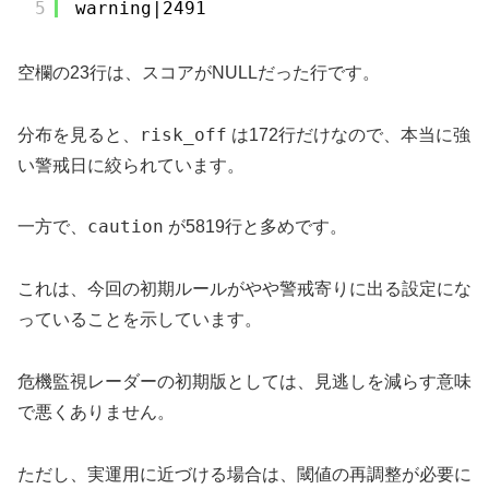
5
warning|2491
空欄の23行は、スコアがNULLだった行です。
risk_off
分布を見ると、
は172行だけなので、本当に強
い警戒日に絞られています。
caution
一方で、
が5819行と多めです。
これは、今回の初期ルールがやや警戒寄りに出る設定にな
っていることを示しています。
危機監視レーダーの初期版としては、見逃しを減らす意味
で悪くありません。
ただし、実運用に近づける場合は、閾値の再調整が必要に