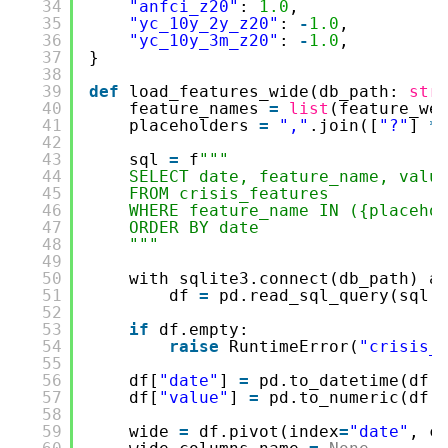
34
"anfci_z20"
: 
1.0
,
35
"yc_10y_2y_z20"
: 
-
1.0
,
36
"yc_10y_3m_z20"
: 
-
1.0
,
37
}
38
39
def
load_features_wide(db_path: 
str
40
feature_names 
=
list
(feature_we
41
placeholders 
=
","
.join([
"?"
] 
*
42
43
sql 
=
f
"""
44
SELECT date, feature_name, valu
45
FROM crisis_features
46
WHERE feature_name IN ({placeho
47
ORDER BY date
48
"""
49
50
with sqlite3.connect(db_path) a
51
df 
=
pd.read_sql_query(sql,
52
53
if
df.empty:
54
raise
RuntimeError(
"crisi
55
56
df[
"date"
] 
=
pd.to_datetime(df[
57
df[
"value"
] 
=
pd.to_numeric(df[
58
59
wide 
=
df.pivot(index
=
"date"
, c