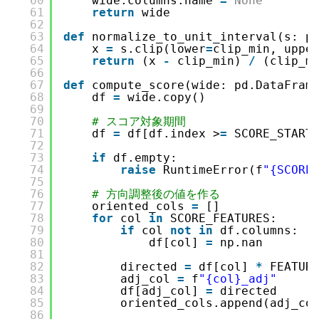
60
wide.columns.name 
=
None
61
return
wide
62
63
def
normalize_to_unit_interval(s: p
64
x 
=
s.clip(lower
=
clip_min, uppe
65
return
(x 
-
clip_min) 
/
(clip_m
66
67
def
compute_score(wide: pd.DataFram
68
df 
=
wide.copy()
69
70
# スコア対象期間
71
df 
=
df[df.index >
=
SCORE_START
72
73
if
df.empty:
74
raise
RuntimeError(f
"{SCOR
75
76
# 方向調整後の値を作る
77
oriented_cols 
=
[]
78
for
col 
in
SCORE_FEATURES:
79
if
col 
not
in
df.columns:
80
df[col] 
=
np.nan
81
82
directed 
=
df[col] 
*
FEATUR
83
adj_col 
=
f
"{col}_adj"
84
df[adj_col] 
=
directed
85
oriented_cols.append(adj_co
86