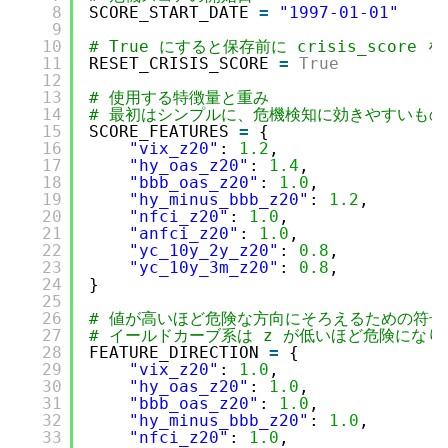
8
SCORE_START_DATE 
=
"1997-01-01"
9
10
# True にすると保存前に crisis_score 
11
RESET_CRISIS_SCORE 
=
True
12
13
# 使用する特徴量と重み
14
# 最初はシンプルに、危機検知に効きやすいもの
15
SCORE_FEATURES 
=
{
16
"vix_z20"
: 
1.2
,
17
"hy_oas_z20"
: 
1.4
,
18
"bbb_oas_z20"
: 
1.0
,
19
"hy_minus_bbb_z20"
: 
1.2
,
20
"nfci_z20"
: 
1.0
,
21
"anfci_z20"
: 
1.0
,
22
"yc_10y_2y_z20"
: 
0.8
,
23
"yc_10y_3m_z20"
: 
0.8
,
24
}
25
26
# 値が高いほど危険な方向にそろえるための符号
27
# イールドカーブ系は z が低いほど危険になり
28
FEATURE_DIRECTION 
=
{
29
"vix_z20"
: 
1.0
,
30
"hy_oas_z20"
: 
1.0
,
31
"bbb_oas_z20"
: 
1.0
,
32
"hy_minus_bbb_z20"
: 
1.0
,
33
"nfci_z20"
: 
1.0
,