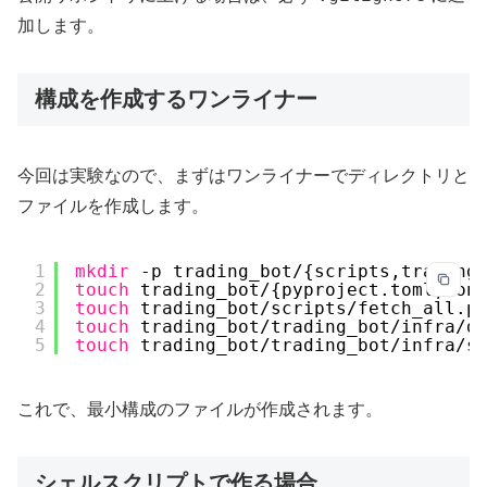
加します。
構成を作成するワンライナー
今回は実験なので、まずはワンライナーでディレクトリと
ファイルを作成します。
1
mkdir
-p trading_bot/{scripts,trading
2
touch
trading_bot/{pyproject.toml,con
3
touch
trading_bot
/scripts/fetch_all
.p
4
touch
trading_bot
/trading_bot/infra/d
5
touch
trading_bot
/trading_bot/infra/s
これで、最小構成のファイルが作成されます。
シェルスクリプトで作る場合