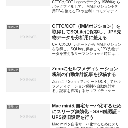
る
CFTCのCOT Legacyデータを1986年から
バックフィルして、IMMポジション分析
用DBを整えるFXや金利・コモディティの
分析では、価格データだけでなく、投機
筋がどちらに傾いているかを確認するた
めのポジションデータも重要になりま
CFTC/COT（IMMポジション）を
開発ログ
す。...
取得してSQLiteに保存し、JPY先
物データを分析用に整える
CFTCのCOTレポートからIMMポジション
を取得し、SQLiteに保存してJPY先物デ
ータを整えるリーマンショック時には、
円キャリー取引の巻き戻しによって大き
な円高が発生しました。そのような中長
期のマクロ環境や市場ポジションの偏り
Zennにセルフメディケーション
開発ログ
を分析す...
税制の自動集計記事を投稿する
Zennに「GeminiでレシートOCRしてセル
フメディケーション税制を自動集計す
る」記事を投稿するセルフメディケーシ
ョン税制の対象金額を、Gemini、
Python、SQLiteで自動集計するツールを
作成しました。今回は、その内容をZen...
Mac miniを自宅サーバ化するため
開発ログ
にスリープ無効化・SSH鍵認証・
UPS復旧設定を行う
Mac miniを自宅サーバ化するためにスリ