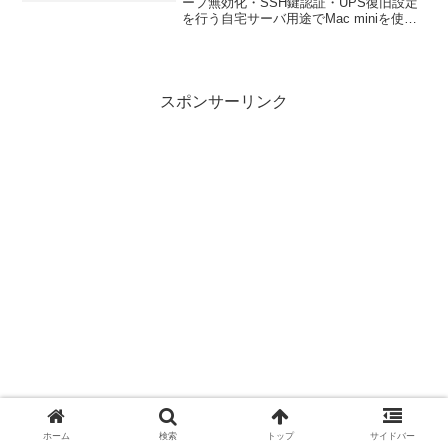
ープ無効化・SSH鍵認証・UPS復旧設定
を行う自宅サーバ用途でMac miniを使う
場合、通常のデスクトップ利用とは違
い、勝手にスリープしたり、停電復旧後
に起動しない状態になると困ります。今
回は、...
スポンサーリンク
ホーム
検索
トップ
サイドバー