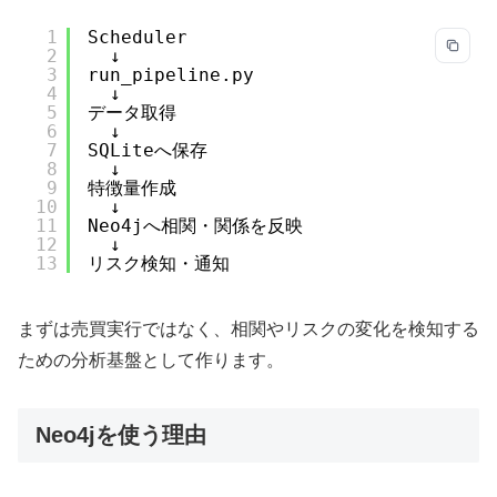
1
Scheduler
2
↓
3
run_pipeline.py
4
↓
5
データ取得
6
↓
7
SQLiteへ保存
8
↓
9
特徴量作成
10
↓
11
Neo4jへ相関・関係を反映
12
↓
13
リスク検知・通知
まずは売買実行ではなく、相関やリスクの変化を検知する
ための分析基盤として作ります。
Neo4jを使う理由