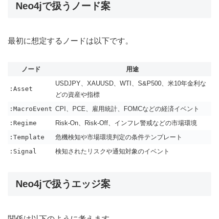
Neo4jで扱うノード案
最初に想定するノードは以下です。
ノード
用途
USDJPY、XAUUSD、WTI、S&P500、米10年金利な
:Asset
どの資産や指標
:MacroEvent
CPI、PCE、雇用統計、FOMCなどの経済イベント
:Regime
Risk-On、Risk-Off、インフレ警戒などの市場環境
:Template
危機検知や市場環境判定の条件テンプレート
:Signal
検知されたリスクや通知対象のイベント
Neo4jで扱うエッジ案
関係は以下のように考えます。