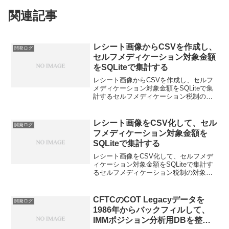
関連記事
レシート画像からCSVを作成し、
開発ログ
セルフメディケーション対象金額
をSQLiteで集計する
レシート画像からCSVを作成し、セルフ
メディケーション対象金額をSQLiteで集
計するセルフメディケーション税制の対
象商品について、年間の購入金額を集計
できるようにしました。レシート画像を
GeminiやGPTで読み取り、CSV化したう
レシート画像をCSV化して、セル
開発ログ
えでS...
フメディケーション対象金額を
SQLiteで集計する
レシート画像をCSV化して、セルフメデ
ィケーション対象金額をSQLiteで集計す
るセルフメディケーション税制の対象商
品について、年間の購入金額を集計でき
るようにしました。最初の入力はスマホ
で撮影したレシート画像です。Geminiア
CFTCのCOT Legacyデータを
開発ログ
プリなどで...
1986年からバックフィルして、
IMMポジション分析用DBを整え