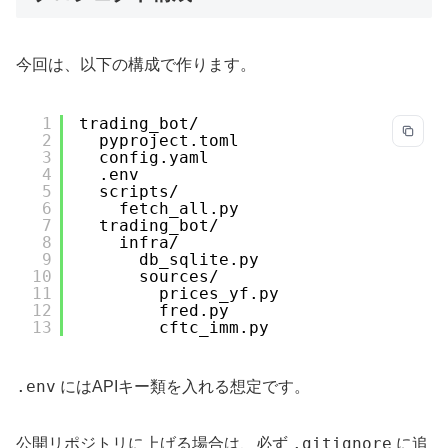
今回は、以下の構成で作ります。
1
trading_bot/
2
pyproject.toml
3
config.yaml
4
.env
5
scripts/
6
fetch_all.py
7
trading_bot/
8
infra/
9
db_sqlite.py
10
sources/
11
prices_yf.py
12
fred.py
13
cftc_imm.py
.env
にはAPIキー類を入れる想定です。
.gitignore
公開リポジトリに上げる場合は、必ず
に追