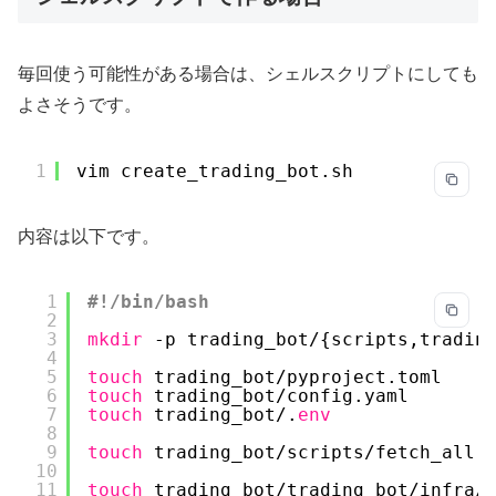
毎回使う可能性がある場合は、シェルスクリプトにしても
よさそうです。
1
vim create_trading_bot.sh
内容は以下です。
1
#!/bin/bash
2
3
mkdir
-p trading_bot/{scripts,tradin
4
5
touch
trading_bot
/pyproject
.toml
6
touch
trading_bot
/config
.yaml
7
touch
trading_bot/.
env
8
9
touch
trading_bot
/scripts/fetch_all
.
10
11
touch
trading_bot
/trading_bot/infra/