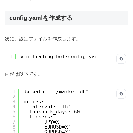
config.yamlを作成する
次に、設定ファイルを作成します。
1
vim trading_bot
/config
.yaml
内容は以下です。
1
db_path: "./market.db"
2
3
prices:
4
interval: "1h"
5
lookback_days: 60
6
tickers:
7
- "JPY=X"
8
- "EURUSD=X"
9
- "GBPUSD=X"