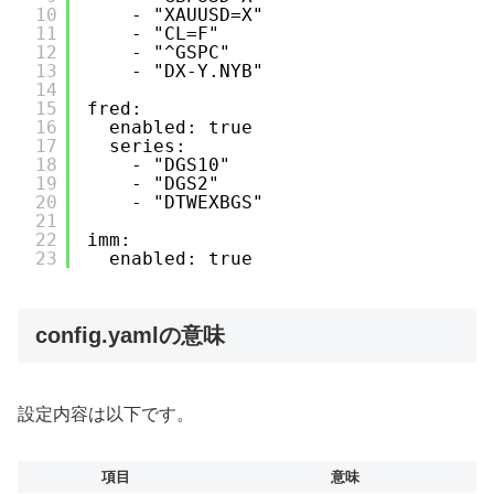
10
- "XAUUSD=X"
11
- "CL=F"
12
- "^GSPC"
13
- "DX-Y.NYB"
14
15
fred:
16
enabled: true
17
series:
18
- "DGS10"
19
- "DGS2"
20
- "DTWEXBGS"
21
22
imm:
23
enabled: true
config.yamlの意味
設定内容は以下です。
項目
意味