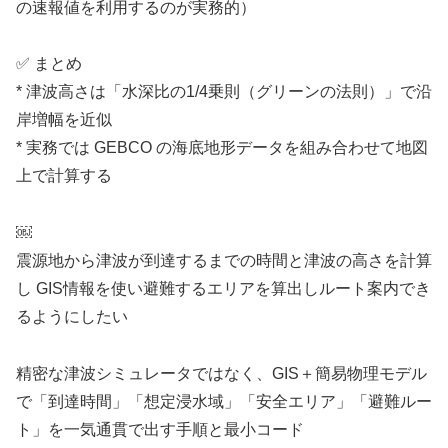
の速報値を利用するのが実務的）
✅ まとめ
* 津波高さは「水深比の1/4乗則（グリーンの法則）」で沿
岸増幅を近似
* 実務では GEBCO の海底地形データを組み合わせて地図
上で計算する
￼
震源地から津波が到達するまでの時間と津波の高さを計算
し GIS情報を使い避難するエリアを算出しルート案内でき
るようにしたい
精密な津波シミュレータではなく、GIS＋簡易物理モデル
で「到達時間」「想定浸水域」「安全エリア」「避難ルー
ト」を一気通貫で出す手順と最小コード