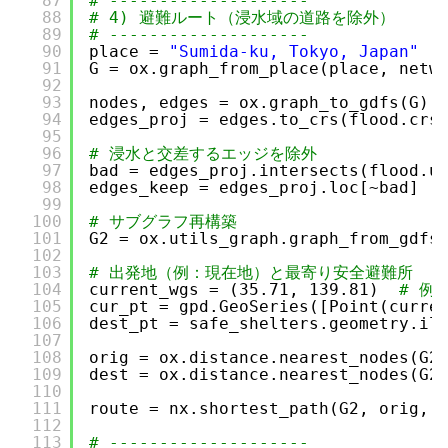
87
# --------------------
88
# 4) 避難ルート（浸水域の道路を除外）
89
# --------------------
90
place = 
"Sumida-ku, Tokyo, Japan"
91
G = ox.graph_from_place(place, netw
92
93
nodes, edges = ox.graph_to_gdfs(G)
94
edges_proj = edges.to_crs(flood.crs
95
96
# 浸水と交差するエッジを除外
97
bad = edges_proj.intersects(flood.u
98
edges_keep = edges_proj.loc[~bad]
99
100
# サブグラフ再構築
101
G2 = ox.utils_graph.graph_from_gdfs
102
103
# 出発地（例：現在地）と最寄り安全避難所
104
current_wgs = (35.71, 139.81)  
# 例
105
cur_pt = gpd.GeoSeries([Point(curre
106
dest_pt = safe_shelters.geometry.il
107
108
orig = ox.distance.nearest_nodes(G2
109
dest = ox.distance.nearest_nodes(G2
110
111
route = nx.shortest_path(G2, orig, 
112
113
# --------------------