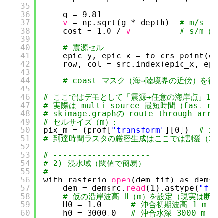
35
36
g = 9.81
37
v
= np.sqrt(g * depth)  
# m/s
38
cost = 1.0 / 
v
# s/m
39
40
# 震源セル
41
epic_y, epic_x = to_crs_point(e
42
row, col = src.index(epic_x, ep
43
44
# coast マスク（海→陸境界の近傍）
45
46
# ここではデモとして「震源→任意の海岸点」1対1のr
47
# 実際は multi-source 最短時間（fast m
48
# skimage.graphの route_throug
49
# セルサイズ（m）:
50
pix_m = (prof[
"transform"
][0])  
# 
51
# 到達時間ラスタの厳密生成はここでは割愛（本
52
53
# --------------------
54
# 2) 浸水域（閾値で簡易）
55
# --------------------
56
with rasterio.
open
(dem_tif) as dems
57
dem = demsrc.
read
(1).astype(
"fl
58
# 仮の沿岸波高 H（m）を設定（現実は断
59
H0 = 1.0      
# 沖合初期波高 1 m（
60
h0 = 3000.0   
# 沖合水深 3000 m（