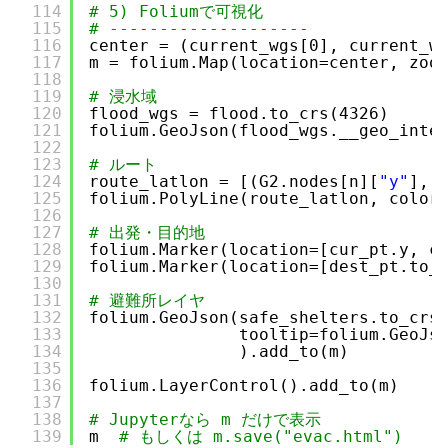
114
# 5) Foliumで可視化
115
# --------------------
116
center = (current_wgs[0], current_w
117
m = folium.Map(location=center, zoo
118
119
# 浸水域
120
flood_wgs = flood.to_crs(4326)
121
folium.GeoJson(flood_wgs.__geo_inte
122
123
# ルート
124
route_latlon = [(G2.nodes[n][
"y"
], 
125
folium.PolyLine(route_latlon, color
126
127
# 出発・目的地
128
folium.Marker(location=[cur_pt.y, c
129
folium.Marker(location=[dest_pt.to_
130
131
# 避難所レイヤ
132
folium.GeoJson(safe_shelters.to_crs
133
tooltip=folium.GeoJs
134
).add_to(m)
135
136
folium.LayerControl().add_to(m)
137
138
# Jupyterなら m だけで表示
139
m  
# もしくは m.save("evac.html")