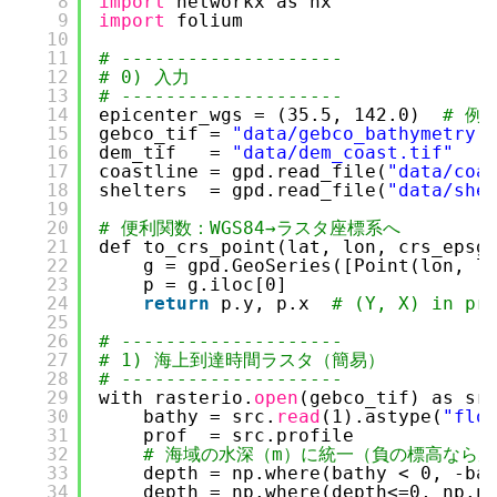
8
import
networkx as nx
9
import
folium
10
11
# --------------------
12
# 0) 入力
13
# --------------------
14
epicenter_wgs = (35.5, 142.0)  
# 例
15
gebco_tif = 
"data/gebco_bathymetry.
16
dem_tif   = 
"data/dem_coast.tif"
17
coastline = gpd.read_file(
"data/coa
18
shelters  = gpd.read_file(
"data/she
19
20
# 便利関数：WGS84→ラスタ座標系へ
21
def to_crs_point(lat, lon, crs_epsg
22
g = gpd.GeoSeries([Point(lon, l
23
p = g.iloc[0]
24
return
p.y, p.x  
# (Y, X) in pr
25
26
# --------------------
27
# 1) 海上到達時間ラスタ（簡易）
28
# --------------------
29
with rasterio.
open
(gebco_tif) as sr
30
bathy = src.
read
(1).astype(
"flo
31
prof  = src.profile
32
# 海域の水深（m）に統一（負の標高なら
33
depth = np.where(bathy < 0, -ba
34
depth = np.where(depth<=0, np.n