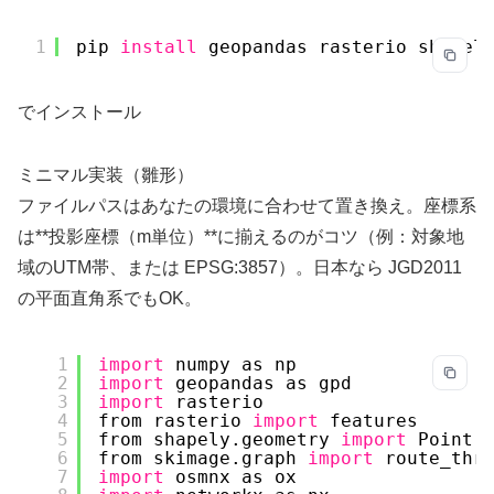
1
pip 
install
geopandas rasterio shapel
でインストール
ミニマル実装（雛形）
ファイルパスはあなたの環境に合わせて置き換え。座標系
は**投影座標（m単位）**に揃えるのがコツ（例：対象地
域のUTM帯、または EPSG:3857）。日本なら JGD2011
の平面直角系でもOK。
1
import
numpy as np
2
import
geopandas as gpd
3
import
rasterio
4
from rasterio 
import
features
5
from shapely.geometry 
import
Point
6
from skimage.graph 
import
route_thr
7
import
osmnx as ox