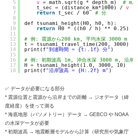
5
v
= math.sqrt(g * depth_m)  
# m/
6
t_sec = (distance_km*1000) / 
v
7
return
t_sec / 60  
# 分
8
9
def tsunami_height(H0, h0, h):
10
return
H0 * ((h0 / h) ** 0.25)
11
12
# 例: 震源から200 km, 平均水深 3000 m
13
t = tsunami_travel_time(200, 3000)
14
print(f
"到達時間 ≈ {t:.1f} 分"
)
15
16
# 例: 初期波高 1m, 沖合水深 3000 m, 沿岸水
17
H = tsunami_height(1.0, 3000, 10)
18
print(f
"沿岸波高 ≈ {H:.2f} m"
)
✅ データが必要になる部分
* 震源位置と震源から沿岸までの距離 → ジオデータ（緯
度経度）を使って測る
* 海底地形（バソメトリー）データ → GEBCO や NOAA
の水深データが必要
* 初期波高 → 地震断層モデルから計算（研究所や気象庁