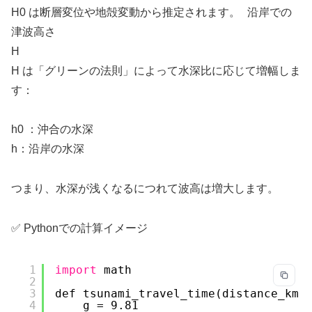
H0 は断層変位や地殻変動から推定されます。 沿岸での
津波高さ
H
H は「グリーンの法則」によって水深比に応じて増幅しま
す：
h0 ：沖合の水深
h：沿岸の水深
つまり、水深が浅くなるにつれて波高は増大します。
✅ Pythonでの計算イメージ
1
import
math
2
3
def tsunami_travel_time(distance_km,
4
g = 9.81