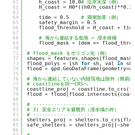
61
h_coast = 10.0
# 沿岸水深（例）
62
H_coast = H0*((h0
/h_coast
)**0.2
63
64
tide = 0.5    
# 満潮加算（例）
65
safety_margin = 0.5
66
flood_threshold = H_coast + tid
67
68
# 海から連結する低地 = 浸水候補
69
flood_mask = (dem <= flood_thre
70
71
# flood_mask をポリゴン化（例）
72
shapes = features.shapes(flood_mask
73
flood_polys = [sh 
for
sh, val 
in
sh
74
flood = gpd.GeoDataFrame(geometry=g
75
76
# 海から連結していない内陸窪地は除外（簡易
77
# coastlineを同一CRSへ
78
coastline_proj = coastline.to_crs(f
79
flood = flood[flood.intersects(coas
80
81
# --------------------
82
# 3) 安全エリア＆避難所（浸水域の外）
83
# --------------------
84
shelters_proj = shelters.to_crs(flo
85
safe_shelters = shelters_proj[~shel
86