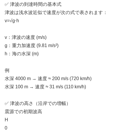
✅ 津波の到達時間の基本式
津波は浅水波近似で速度が次の式で表されます：
v=√g⋅h
v：津波の速度 (m/s)
g：重力加速度 (9.81 m/s²)
h：海の水深 (m)
例
水深 4000 m → 速度 ≈ 200 m/s (720 km/h)
水深 100 m → 速度 ≈ 31 m/s (110 km/h)
✅ 津波の高さ（沿岸での増幅）
震源での初期波高
H
0