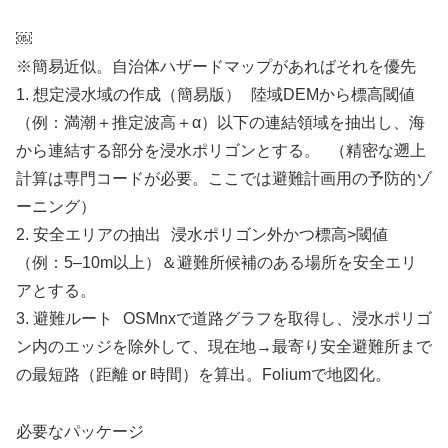
￼
※簡易近似。自治体ハザードマップがあればそれを優先
1. 想定浸水域の作成（簡易版） 陸域DEMから標高閾値
（例：満潮＋推定波高＋α）以下の連結領域を抽出し、海
から連結する部分を浸水ポリゴンとする。 （精密な遡上
計算は専門コードが必要。ここでは避難計画用の予防的ゾ
ーニング）
2. 安全エリアの抽出 浸水ポリゴン外かつ標高>閾値
（例：5–10m以上）＆避難所候補のある場所を安全エリ
アとする。
3. 避難ルート OSMnxで道路グラフを取得し、浸水ポリゴ
ン内のエッジを除外して、現在地→最寄り安全避難所まで
の最短路（距離 or 時間）を算出。Foliumで地図化。
必要なパッケージ