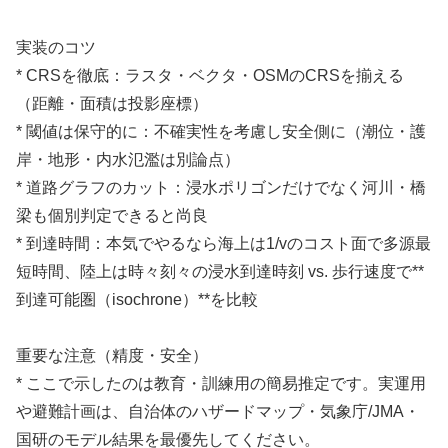
実装のコツ
* CRSを徹底：ラスタ・ベクタ・OSMのCRSを揃える
（距離・面積は投影座標）
* 閾値は保守的に：不確実性を考慮し安全側に（潮位・護
岸・地形・内水氾濫は別論点）
* 道路グラフのカット：浸水ポリゴンだけでなく河川・橋
梁も個別判定できると尚良
* 到達時間：本気でやるなら海上は1/vのコスト面で多源最
短時間、陸上は時々刻々の浸水到達時刻 vs. 歩行速度で**
到達可能圏（isochrone）**を比較
重要な注意（精度・安全）
* ここで示したのは教育・訓練用の簡易推定です。実運用
や避難計画は、自治体のハザードマップ・気象庁/JMA・
国研のモデル結果を最優先してください。