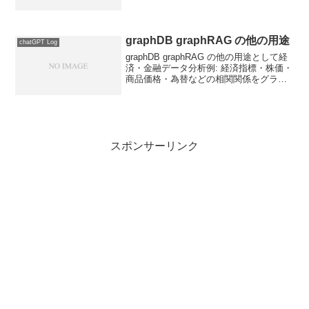
PDFからテキスト情報を抽出するPDFに
はテキスト以外にも画像データがあるが
今回の講座は文字のみを想定PDFから文
字...
graphDB graphRAG の他の用途
chatGPT Log
graphDB graphRAG の他の用途として経
済・金融データ分析例: 経済指標・株価・
商品価格・為替などの相関関係をグラフ
構造に保存し、RAGで「現状と過去の類
似パターン」を取得。メリット:価格・イ
ベント・ニュースの因果関係を把握で
き...
スポンサーリンク