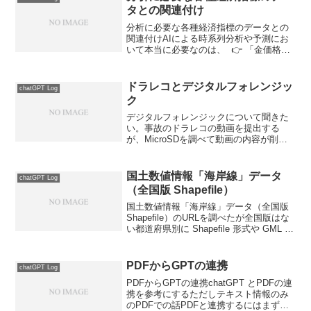
タとの関連付け
分析に必要な各種経済指標のデータとの
関連付けAIによる時系列分析や予測にお
いて本当に必要なのは、 👉 「金価格
（など予測対象）」と 👉 「各種経済指
標との関連付け（＝特徴量選定と因果仮
説）」です。✅ その理由（AIの本質に基
ドラレコとデジタルフォレンジッ
chatGPT Log
づく）AI（特に...
ク
デジタルフォレンジックについて聞きた
い。事故のドラレコの動画を提出する
が、MicroSDを調べて動画の内容が削除
されてるか調べることはできるか？不利
になった証拠動画を消してないことを証
明したい✅ 結論MicroSDカードのデジタ
国土数値情報「海岸線」データ
chatGPT Log
ルフォレンジ...
（全国版 Shapefile）
国土数値情報「海岸線」データ（全国版
Shapefile）のURLを調べたが全国版はな
い都道府県別に Shapefile 形式や GML 形
式で取得可能な国土数値情報「海岸線」
データのダウンロードページがあるが海
岸線データのリンクだけど最新...
PDFからGPTの連携
chatGPT Log
PDFからGPTの連携chatGPT とPDFの連
携を参考にするただしテキスト情報のみ
のPDFでの話PDFと連携するにはまず