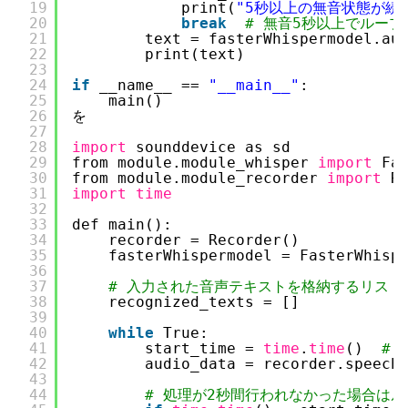
19
print(
"5秒以上の無音状態が続
20
break
# 無音5秒以上でループ
21
text = fasterWhispermodel.au
22
print(text)
23
24
if
__name__ == 
"__main__"
:
25
main()
26
を
27
28
import
sounddevice as sd
29
from module.module_whisper 
import
Fa
30
from module.module_recorder 
import
R
31
import
time
32
33
def main():
34
recorder = Recorder()
35
fasterWhispermodel = FasterWhisp
36
37
# 入力された音声テキストを格納するリスト
38
recognized_texts = []
39
40
while
True:
41
start_time = 
time
.
time
()  
#
42
audio_data = recorder.speech
43
44
# 処理が2秒間行われなかった場合は