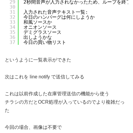
29
2秒間音声が入力されなかったため、ループを終了
30
31
入力された音声テキスト一覧:
32
今日のハンバーグは何にしようか
33
和風ソースか
34
オニオンソース
35
デミグラスソース
36
出しようかな
37
今日の買い物リスト
というように一覧表示ができた
次はこれを line notify で送信してみる
これは以前作成した在庫管理送信の機能から使う
チラシの方だとOCR処理が入っているのでより複雑だっ
た
今回の場合、画像は不要で