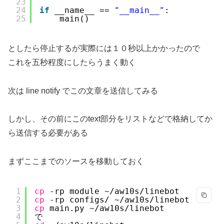
23
24
if
__name__ == 
"__main__"
:
25
main()
としたら停止するが実際には１０秒以上かかったので
これを五秒程度にしたらうまく動く
次は line notify でこの文章を送信してみる
しかし、その前にこのtext部分をリストなどで格納してか
ら送信する必要がある
まずここまでのソースを移動しておく
1
cp
-rp module ~
/aw10s/linebot
2
cp
-rp configs/ ~
/aw10s/linebot
3
cp
main.py ~
/aw10s/linebot
4
で