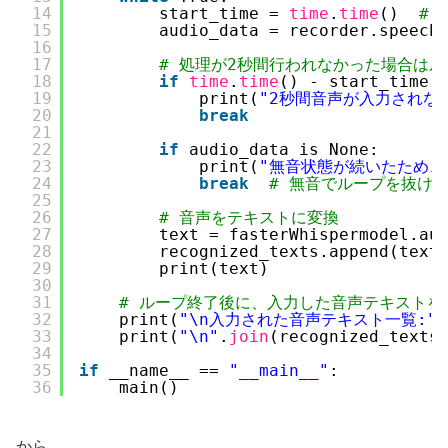
14
start_time = 
time
.
time
()  
#
15
audio_data = recorder.speech
16
17
# 処理が2秒間行われなかった場合は
18
if
time
.
time
() - start_time 
19
print(
"2秒間音声が入力されな
20
break
21
22
if
audio_data is None:
23
print(
"無音状態が続いたため、
24
break
# 無音でループを抜け
25
26
# 音声をテキストに変換
27
text = fasterWhispermodel.au
28
recognized_texts.append(text
29
print(text)
30
31
# ループ終了後に、入力した音声テキストを
32
print(
"\n入力された音声テキスト一覧:"
)
33
print(
"\n"
.
join
(recognized_texts
34
35
if
__name__ == 
"__main__"
:
36
main()
から