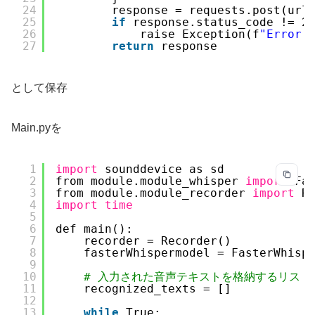
24
response = requests.post(url
25
if
response.status_code != 2
26
raise Exception(f
"Error 
27
return
response
として保存
Main.pyを
1
import
sounddevice as sd
2
from module.module_whisper 
import
Fa
3
from module.module_recorder 
import
R
4
import
time
5
6
def main():
7
recorder = Recorder()
8
fasterWhispermodel = FasterWhisp
9
10
# 入力された音声テキストを格納するリスト
11
recognized_texts = []
12
13
while
True: