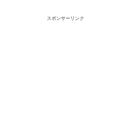
ollama_text_correction.pyでファイルを作
成# olla...
スポンサーリンク