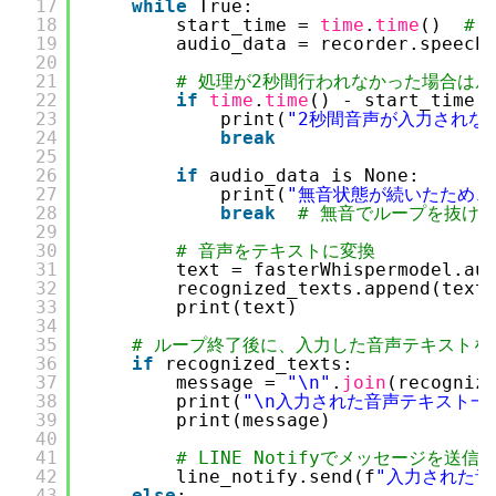
17
while
True:
18
start_time = 
time
.
time
()  
#
19
audio_data = recorder.speech
20
21
# 処理が2秒間行われなかった場合は
22
if
time
.
time
() - start_time 
23
print(
"2秒間音声が入力されな
24
break
25
26
if
audio_data is None:
27
print(
"無音状態が続いたため、
28
break
# 無音でループを抜け
29
30
# 音声をテキストに変換
31
text = fasterWhispermodel.au
32
recognized_texts.append(text
33
print(text)
34
35
# ループ終了後に、入力した音声テキストを
36
if
recognized_texts:
37
message = 
"\n"
.
join
(recogniz
38
print(
"\n入力された音声テキスト一
39
print(message)
40
41
# LINE Notifyでメッセージを送信
42
line_notify.send(f
"入力された音声
43
else
: