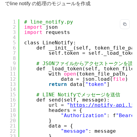
でline notify の処理のモジュールを作成
1
# line_notify.py
2
import
json
3
import
requests
4
5
class LineNotify:
6
def __init__(self, token_file_pa
7
self.token = self._load_toke
8
9
# JSONファイルからアクセストークンを読
10
def _load_token(self, token_file
11
with 
open
(token_file_path, 
'
12
data = json.load(
file
)
13
return
data[
"token"
]
14
15
# LINE Notifyでメッセージを送信
16
def send(self, message):
17
url = 
"
https://notify-api.li
18
headers = {
19
"Authorization"
: f
"Beare
20
}
21
data = {
22
"message"
: message
23
}