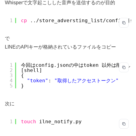
Whisperで文字起こしした音声を送信するのが目的
1
cp
..
/store_adversting_list/config
.js
で
LINEのAPIキーが格納されているファイルをコピー
1
今回はconfig.jsonの中はtoken 以外は削除し
2
[shell]
3
{
4
"token"
: 
"取得したアクセストークン"
5
}
次に
1
touch
ilne_notify.py