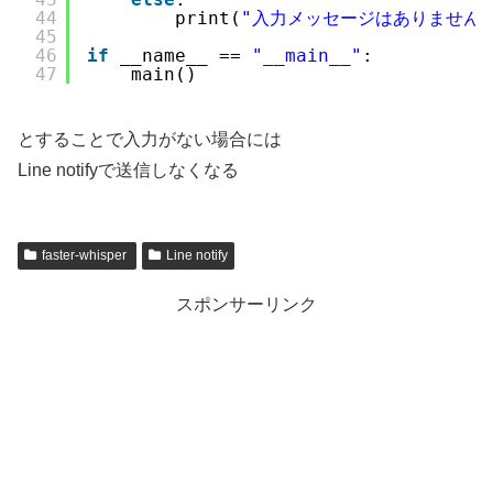
44
print(
"入力メッセージはありません
45
46
if
__name__ == 
"__main__"
:
47
main()
とすることで入力がない場合には
Line notifyで送信しなくなる
faster-whisper
Line notify
スポンサーリンク