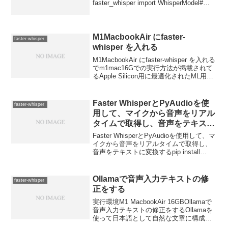
faster_whisper import WhisperModel#
Faster Whisperのモデルをロードします
mo...
M1MacbookAir にfaster-
faster-whisper
whisper を入れる
M1MacbookAir にfaster-whisper を入れる
でm1mac16Gでの実行方法が掲載されて
るApple Silicon用に最適化されたML用の
ライブラリMLXで最速Whisperを試すも古
いけど参考になると思うM1 Mac...
Faster WhisperとPyAudioを使
faster-whisper
用して、マイクから音声をリアル
タイムで取得し、音声をテキスト
に変換する
Faster WhisperとPyAudioを使用して、マ
イクから音声をリアルタイムで取得し、
音声をテキストに変換するpip install
faster-whisper pyaudioでライブラリイン
ストール録音ファイルはmic_rec....
Ollamaで音声入力テキストの修
faster-whisper
正をする
実行環境M1 MacbookAir 16GBOllamaで
音声入力テキストの修正をするOllamaを
使って日本語として自然な文章に構成す
る部分を追加 touch