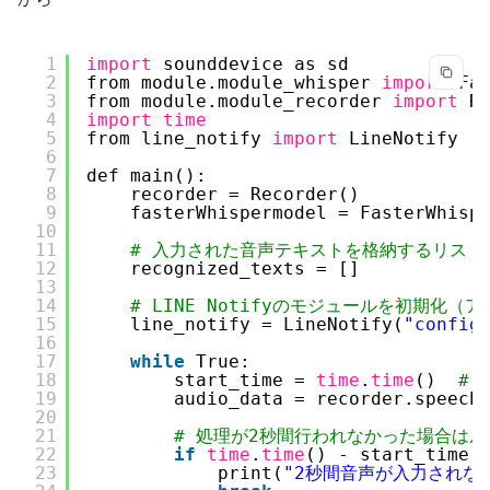
1
import
sounddevice as sd
2
from module.module_whisper 
import
Fa
3
from module.module_recorder 
import
R
4
import
time
5
from line_notify 
import
LineNotify  
6
7
def main():
8
recorder = Recorder()
9
fasterWhispermodel = FasterWhisp
10
11
# 入力された音声テキストを格納するリスト
12
recognized_texts = []
13
14
# LINE Notifyのモジュールを初期化
15
line_notify = LineNotify(
"config
16
17
while
True:
18
start_time = 
time
.
time
()  
#
19
audio_data = recorder.speech
20
21
# 処理が2秒間行われなかった場合は
22
if
time
.
time
() - start_time 
23
print(
"2秒間音声が入力されな