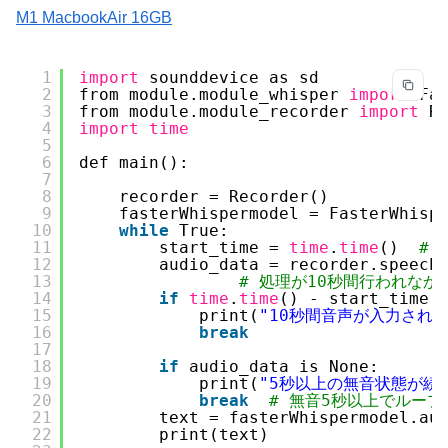
M1 MacbookAir 16GB
1
import
sounddevice as sd
2
from module.module_whisper 
import
Fa
3
from module.module_recorder 
import
R
4
import
time
5
6
def main():
7
8
recorder = Recorder()
9
fasterWhispermodel = FasterWhisp
10
while
True:
11
start_time = 
time
.
time
()  
#
12
audio_data = recorder.speech
13
# 処理が10秒間行われな
14
if
time
.
time
() - start_time 
15
print(
"10秒間音声が入力され
16
break
17
18
if
audio_data is None:
19
print(
"5秒以上の無音状態が続
20
break
# 無音5秒以上でループ
21
text = fasterWhispermodel.au
22
print(text)