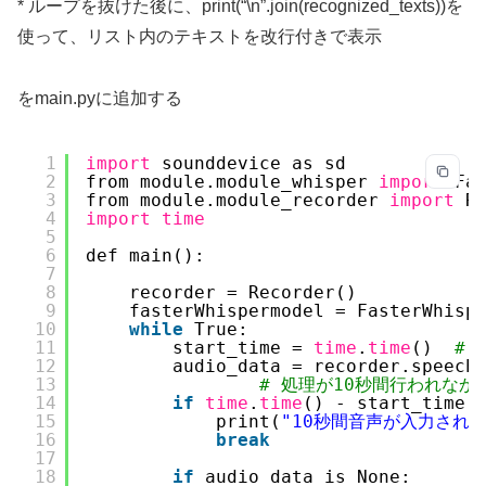
* ループを抜けた後に、print(“\n”.join(recognized_texts))を
使って、リスト内のテキストを改行付きで表示
をmain.pyに追加する
1
import
sounddevice as sd
2
from module.module_whisper 
import
Fa
3
from module.module_recorder 
import
R
4
import
time
5
6
def main():
7
8
recorder = Recorder()
9
fasterWhispermodel = FasterWhisp
10
while
True:
11
start_time = 
time
.
time
()  
#
12
audio_data = recorder.speech
13
# 処理が10秒間行われな
14
if
time
.
time
() - start_time 
15
print(
"10秒間音声が入力され
16
break
17
18
if
audio_data is None: