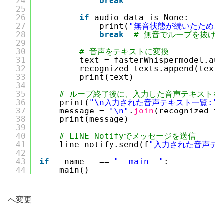
24
break
25
26
if
audio_data is None:
27
print(
"無音状態が続いたため、
28
break
# 無音でループを抜け
29
30
# 音声をテキストに変換
31
text = fasterWhispermodel.au
32
recognized_texts.append(text
33
print(text)
34
35
# ループ終了後に、入力した音声テキストを
36
print(
"\n入力された音声テキスト一覧:"
)
37
message = 
"\n"
.
join
(recognized_t
38
print(message)
39
40
# LINE Notifyでメッセージを送信
41
line_notify.send(f
"入力された音声テキス
42
43
if
__name__ == 
"__main__"
:
44
main()
へ変更