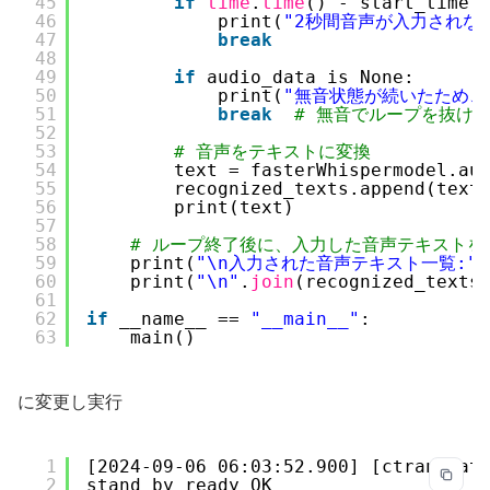
45
if
time
.
time
() - start_time 
46
print(
"2秒間音声が入力されな
47
break
48
49
if
audio_data is None:
50
print(
"無音状態が続いたため、
51
break
# 無音でループを抜け
52
53
# 音声をテキストに変換
54
text = fasterWhispermodel.au
55
recognized_texts.append(text
56
print(text)
57
58
# ループ終了後に、入力した音声テキストを
59
print(
"\n入力された音声テキスト一覧:"
)
60
print(
"\n"
.
join
(recognized_texts
61
62
if
__name__ == 
"__main__"
:
63
main()
に変更し実行
1
[2024-09-06 06:03:52.900] [ctranslat
2
stand by ready OK