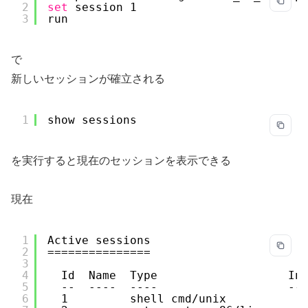
2
set
session 1
3
run
で
新しいセッションが確立される
1
show sessions
を実行すると現在のセッションを表示できる
現在
1
Active sessions
2
===============
3
4
Id  Name  Type                   In
5
--  ----  ----                   --
6
1         shell cmd
/unix