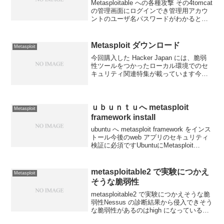
Metasploitable への各種攻撃 その4tomcat
の管理画面にログインでき管理用アカウ
ントのユーザ名パスワードがわかると
metasploit のモジュールによるシェル奪
取が可能となるmsfconsole で msfコンソ
ールを...
Metasploit ダウンロード
Metasploit
今回購入した Hacker Japan には、脆弱
性ツールをつかったローカル環境でのセ
キュリティ関連特集が載っています今
回、実験をするOSは windows xp です
（個人的には ubuntu などでおこなってみ
たいのですが）まず、必要な...
ｕｂｕｎｔｕへ metasploit
Metasploit
framework install
ubuntu へ metasploit framework をインス
トール今後のweb アプリのセキュリティ
検証に必須ですUbuntuにMetasploit
Frameworkをインストールする方法を参
考にインストールいざというトラブルを
考...
metasploitable2 で実験につかえ
Metasploit
そうな脆弱性
metasploitable2 で実験につかえそうな脆
弱性Nessus の診断結果から侵入できそう
な脆弱性があるのはhigh になっている項
目で、さらにリモートに侵入できそうな