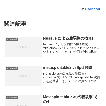
Snowpool
関連記事
Nessus による脆弱性の検査(
Metasploit
Nessus による脆弱性の検査以前、
VirtualBox へBT５R３を入れてNessus を
使えるようにしたので今回はVirtualBox
と Metasploit Linux2 を使ってみたCTF
の問題は今の自分のスキルでは足りな
い...
metasploitable2 vsftpd 攻略
Metasploit
metasploitable2 vsftpd 攻略まず、
virtualbox でBT５R３metasploitable2の両
方を起動以下は、BT5R3 の操作ログroot
でログインしてstartxでGUI起動service
nessusd ...
Metasploitable への各種攻撃 そ
Metasploit
の4