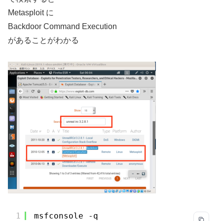
Metasploit に
Backdoor Command Execution
があることがわかる
1
msfconsole -q