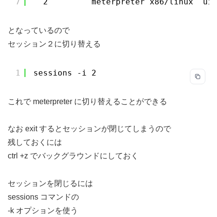
7
2         meterpreter x86
/linux
ui
となっているので
セッション２に切り替える
1
sessions -i 2
これで meterpreter に切り替えることができる
なお exit するとセッションが閉じてしまうので
残しておくには
ctrl +z でバックグラウンドにしておく
セッションを閉じるには
sessions コマンドの
-k オプションを使う