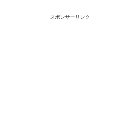
脆弱性になるvsftpd 21番ポートこれはバ
ックドアが組み込ま...
スポンサーリンク