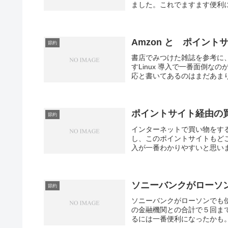
ました。これでますます便利にな
Amzon と ポイン
節約
書店でみつけた雑誌を参考に、
すLinux 導入で一番面倒なの
応と書いてあるのはまだあまり
ポイントサイト経由の
節約
インターネットで買い物をす
し、このポイントサイトもど
入が一番わかりやすいと思いま
ソニーバンクがローソ
節約
ソニーバンクがローソンでも
の金融機関との合計で５回ま
るには一番便利になったかも。