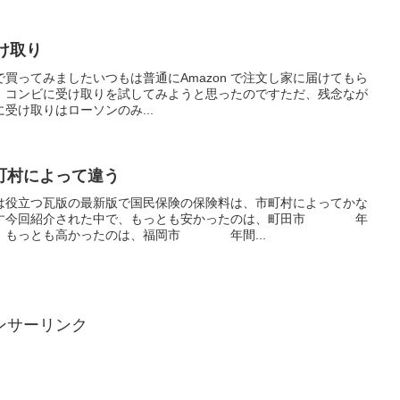
受け取り
りで買ってみましたいつもは普通にAmazon で注文し家に届けてもら
、コンビに受け取りを試してみようと思ったのですただ、残念なが
に受け取りはローソンのみ...
町村によって違う
は役立つ瓦版の最新版で国民保険の保険料は、市町村によってかな
です今回紹介された中で、もっとも安かったのは、町田市 年
、もっとも高かったのは、福岡市 年間...
ンサーリンク