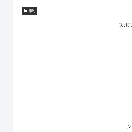
節約
スポ
シ