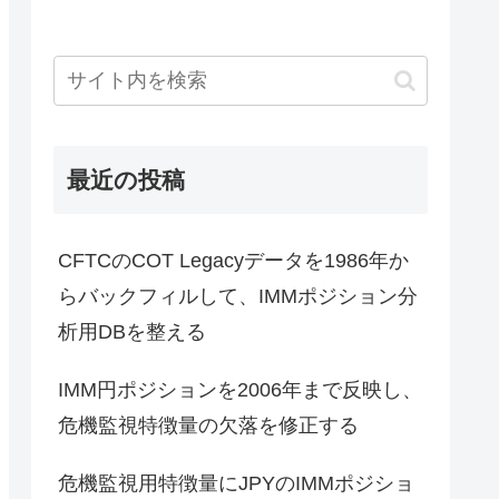
最近の投稿
CFTCのCOT Legacyデータを1986年か
らバックフィルして、IMMポジション分
析用DBを整える
IMM円ポジションを2006年まで反映し、
危機監視特徴量の欠落を修正する
危機監視用特徴量にJPYのIMMポジショ