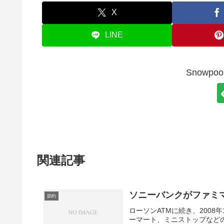
X
LINE
Snowp
関連記事
ソニーバンクがファミ
節約
ローソンATMに続き、200
ーマート、ミニストップなど