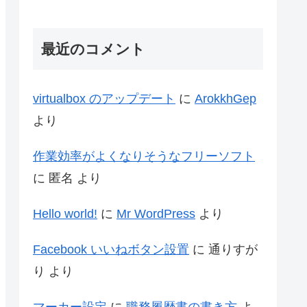
最近のコメント
virtualbox のアップデート
に
ArokkhGep
より
作業効率がよくなりそうなフリーソフト
に
匿名
より
Hello world!
に
Mr WordPress
より
Facebook いいねボタン設置
に
通りすが
り
より
マーカー設定
に
職務履歴書の書き方
よ