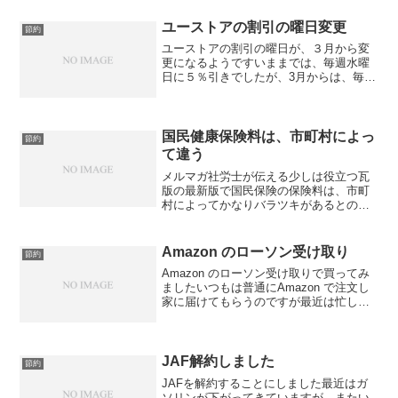
くらべて、パソコンの部品がとても安く
なっていますので、メーカ...
ユーストアの割引の曜日変更
節約
ユーストアの割引の曜日が、３月から変
更になるようですいままでは、毎週水曜
日に５％引きでしたが、3月からは、毎週
金曜日になるようですこれは、ユニーと
ユーストアが合併したからでしょうか？
国民健康保険料は、市町村によっ
節約
て違う
メルマガ社労士が伝える少しは役立つ瓦
版の最新版で国民保険の保険料は、市町
村によってかなりバラツキがあるとのこ
とです今回紹介された中で、もっとも安
かったのは、町田市 年間
約 ９万４千円そして、もっとも高かっ
Amazon のローソン受け取り
節約
たのは、福岡市 年間...
Amazon のローソン受け取りで買ってみ
ましたいつもは普通にAmazon で注文し
家に届けてもらうのですが最近は忙しい
ので、コンビに受け取りを試してみよう
と思ったのですただ、残念ながら現在、
Amazon でのコンビに受け取りはローソ
ンのみ...
JAF解約しました
節約
JAFを解約することにしました最近はガ
ソリンが下がってきていますが、またい