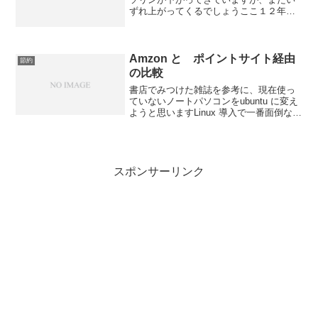
ずれ上がってくるでしょうここ１２年間
つかうこともなかったので退会をするこ
とにきめました退会の手続きはにのって
いますネットからでは退会手続きができ
ないようなのでJAF本...
Amzon と ポイントサイト経由
節約
の比較
書店でみつけた雑誌を参考に、現在使っ
ていないノートパソコンをubuntu に変え
ようと思いますLinux 導入で一番面倒なの
が、周辺機器です最近は、mac 対応が増
えてきましたが、Linux 対応と書いてある
のはまだあまり見かけません今回の...
スポンサーリンク