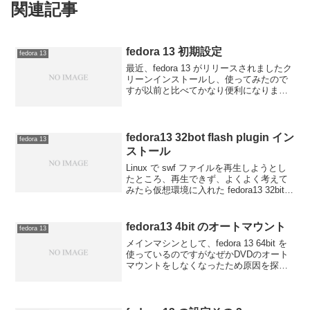
関連記事
fedora 13 初期設定
fedora 13
最近、fedora 13 がリリースされましたク
リーンインストールし、使ってみたので
すが以前と比べてかなり便利になりまし
た内蔵無線LANに関しては、インストー
ルした後、暗号化キーをいれるだけです
ぐに使用できましたただ、この状態では
まだ不便な...
fedora13 32bot flash plugin イン
fedora 13
ストール
Linux で swf ファイルを再生しようとし
たところ、再生できず、よくよく考えて
みたら仮想環境に入れた fedora13 32bit
には flash-plugin がはいっていないことに
気づきましたそこでInstall Adobe F...
fedora13 4bit のオートマウント
fedora 13
メインマシンとして、fedora 13 64bit を
使っているのですがなぜかDVDのオート
マウントをしなくなったため原因を探し
てみましたかってに Linux14 を参考にオ
ートマウントの設定を試みましたsu -で管
理者権限になり/etc/...