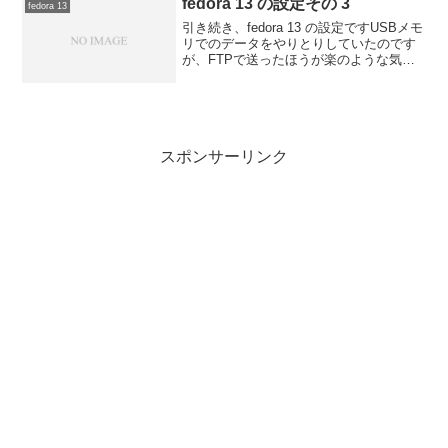
fedora 13 の設定その 3
fedora 13
引き続き、fedora 13 の設定ですUSBメモ
リでのデータをやりとりしていたのです
が、FTPで送ったほうが楽のような気が
しますのでFileZilla をインストールして
みましたyum -y install filezillaでインスト
ー...
スポンサーリンク