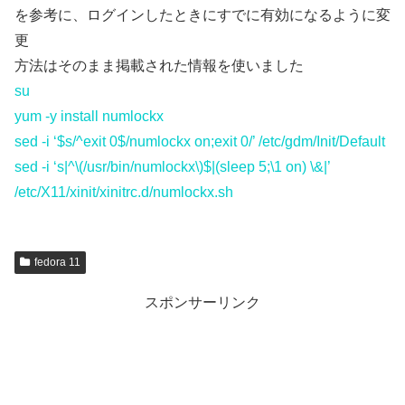
を参考に、ログインしたときにすでに有効になるように変
更
方法はそのまま掲載された情報を使いました
su
yum -y install numlockx
sed -i ‘$s/^exit 0$/numlockx on;exit 0/’ /etc/gdm/Init/Default
sed -i ‘s|^\(/usr/bin/numlockx\)$|(sleep 5;\1 on) \&|’
/etc/X11/xinit/xinitrc.d/numlockx.sh
fedora 11
スポンサーリンク