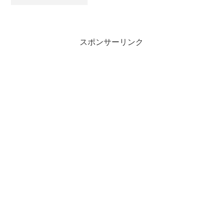
ドしtar zxvf Songbird_1.2.0-1146_linux-
i686.tar.gzでファイル...
スポンサーリンク