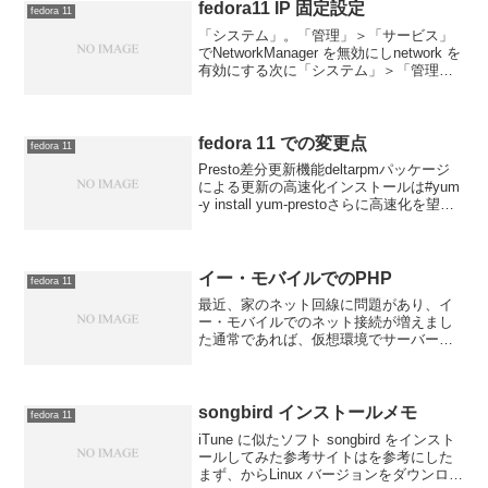
ドでインストールした場合１つ前のバ
fedora11 IP 固定設定
fedora 11
ー...
「システム」。「管理」＞「サービス」
でNetworkManager を無効にしnetwork を
有効にする次に「システム」＞「管理」
＞「ネットワーク」でetworkManager の
チェックボックスからチェックを外して
おく（これをやらないと...
fedora 11 での変更点
fedora 11
Presto差分更新機能deltarpmパッケージ
による更新の高速化インストールは#yum
-y install yum-prestoさらに高速化を望む
なら、yum -y install yum-plugin-
fastestmirrorをイ...
イー・モバイルでのPHP
fedora 11
最近、家のネット回線に問題があり、イ
ー・モバイルでのネット接続が増えまし
た通常であれば、仮想環境でサーバー構
築を勉強しているのですがどうしても
CQW-MR5000 を経由してLANにすると遅
くなってしまいます仕方なく単体の接続
で行うことにし...
songbird インストールメモ
fedora 11
iTune に似たソフト songbird をインスト
ールしてみた参考サイトはを参考にした
まず、からLinux バージョンをダウンロー