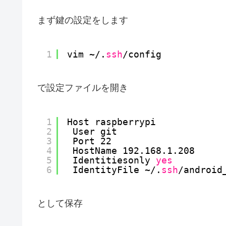
まず鍵の設定をします
1
vim ~/.
ssh
/config
で設定ファイルを開き
1
Host raspberrypi
2
User git
3
Port 22
4
HostName 192.168.1.208
5
Identitiesonly 
yes
6
IdentityFile ~/.
ssh
/android
として保存