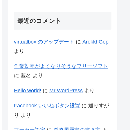
最近のコメント
virtualbox のアップデート
に
ArokkhGep
より
作業効率がよくなりそうなフリーソフト
に
匿名
より
Hello world!
に
Mr WordPress
より
Facebook いいねボタン設置
に
通りすが
り
より
マーカー設定
に
職務履歴書の書き方
よ