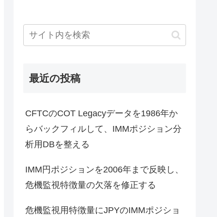
最近の投稿
CFTCのCOT Legacyデータを1986年か
らバックフィルして、IMMポジション分
析用DBを整える
IMM円ポジションを2006年まで反映し、
危機監視特徴量の欠落を修正する
危機監視用特徴量にJPYのIMMポジショ