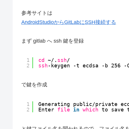
参考サイトは
AndroidStudioからGitLabにSSH接続する
まず gitlab へ ssh 鍵を登録
1
cd
~/.
ssh
/
2
ssh
-keygen -t ecdsa -b 256 -
で鍵を作成
1
Generating public
/private
ec
2
Enter 
file
in
which
to save 
と鍵ファイル名を聞かれるので、ファイル名