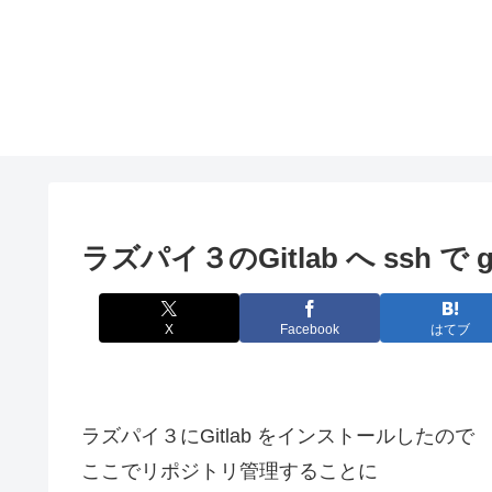
ラズパイ３のGitlab へ ssh で git
X
Facebook
はてブ
ラズパイ３にGitlab をインストールしたので
ここでリポジトリ管理することに