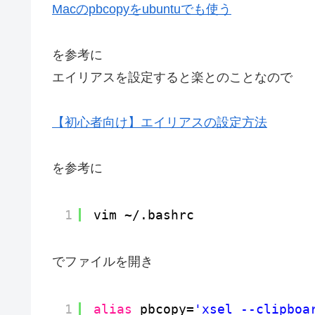
Macのpbcopyをubuntuでも使う
を参考に
エイリアスを設定すると楽とのことなので
【初心者向け】エイリアスの設定方法
を参考に
1
vim ~/.bashrc 
でファイルを開き
1
alias
pbcopy=
'xsel --clipboa