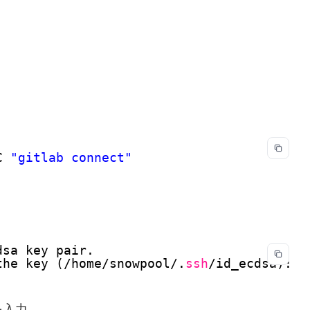
C 
"gitlab connect"
dsa key pair.
the key (
/home/snowpool/
.
ssh
/id_ecdsa
):
を入力